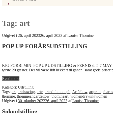
Tag:
art
Udgivet i
26. april 2023
26. april 2023
af
Louise Thomine
POP UP FORÅRSUDSTILLING
KIG FORBI MIN POP UP UDSTILLING & FERNIS d. 5-7 MAY // 2023 Døren
første 20 gæster. Der vil være lidt lækkert til ganen, samt gode priser
Read more
Kategori:
Udstilling
Tags:
art
,
artdrawing
,
arte
,
artexhibitioncph
,
Artfellow
,
artprint
,
chartis
thomine
,
thomineandartfellow
,
thomineart
,
womendrawingwomen
Udgivet i
30. oktober 2022
26. april 2023
af
Louise Thomine
Soloudstilling