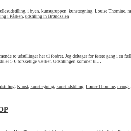
ællesudstilling
,
i byen
,
kunstgruppen
,
kunsttegning
,
Louise Thomine
,
m
ling i Påsken
,
udstilling in Brøndsalen
ende to udstillinger her til foråret. Jeg deltager for første gang i e
stiller 5-6 forskellige værker. Udstillingen kommer til…
stilling
,
Kunst
,
kunsttegning
,
kunstudstilling
,
LouiseThomine
,
manga
OP