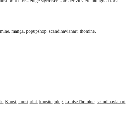
t print i forskellige størrelser, som der vil være mulighed for at
omine
,
manga
,
popupshop
,
scandinavianart
,
thomine
,
nk
,
Kunst
,
kunstprint
,
kunsttegning
,
LouiseThomine
,
scandinavianart
,