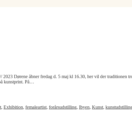
e åbner fredag d. 5 maj kl 16.30, her vil der traditionen tro være 
 på kunstprint. På…
t
,
Exhibition
,
femaleartist
,
forårsudstilling
,
Ibyen
,
Kunst
,
kunstudstillin