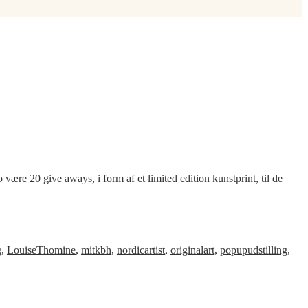
20 give aways, i form af et limited edition kunstprint, til de
g
,
LouiseThomine
,
mitkbh
,
nordicartist
,
originalart
,
popupudstilling
,