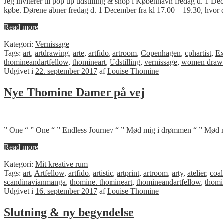
Jeg inviterer til pop up udstilling & shop i København fredag d. 1 Dec
købe. Dørene åbner fredag d. 1 December fra kl 17.00 – 19.30, hvor d
Read more
Kategori:
Vernissage
Tags:
art
,
artdrawing
,
arte
,
artfido
,
artroom
,
Copenhagen
,
cphartist
,
Ex
thomineandartfellow
,
thomineart
,
Udstilling
,
vernissage
,
women draw
Udgivet i
22. september 2017
af
Louise Thomine
Nye Thomine Damer på vej
” One “ ” One “ ” Endless Journey “ ” Mød mig i drømmen “ ” Mød 
Read more
Kategori:
Mit kreative rum
Tags:
art
,
Artfellow
,
artfido
,
artistic
,
artprint
,
artroom
,
arty
,
atelier
,
coal
scandinavianmanga
,
thomine. thomineart
,
thomineandartfellow
,
thomi
Udgivet i
16. september 2017
af
Louise Thomine
Slutning & ny begyndelse