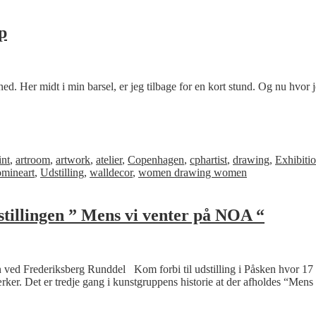
p
ed. Her midt i min barsel, er jeg tilbage for en kort stund. Og nu hvor
int
,
artroom
,
artwork
,
atelier
,
Copenhagen
,
cphartist
,
drawing
,
Exhibiti
omineart
,
Udstilling
,
walldecor
,
women drawing women
tillingen ” Mens vi venter på NOA “
n ved Frederiksberg Runddel Kom forbi til udstilling i Påsken hvor 17 p
ærker. Det er tredje gang i kunstgruppens historie at der afholdes “Me