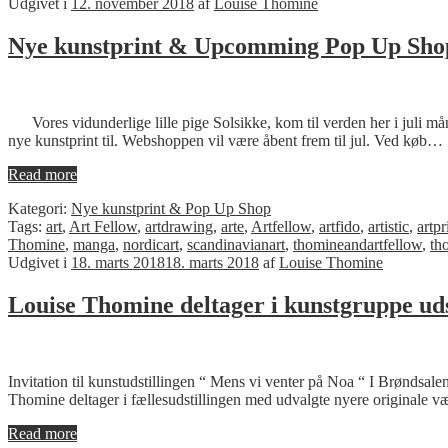
Udgivet i
12. november 2018
af
Louise Thomine
Nye kunstprint & Upcomming Pop Up Sho
Vores vidunderlige lille pige Solsikke, kom til verden her i juli mån
nye kunstprint til. Webshoppen vil være åbent frem til jul. Ved køb…
Read more
Kategori:
Nye kunstprint & Pop Up Shop
Tags:
art
,
Art Fellow
,
artdrawing
,
arte
,
Artfellow
,
artfido
,
artistic
,
artpr
Thomine
,
manga
,
nordicart
,
scandinavianart
,
thomineandartfellow
,
th
Udgivet i
18. marts 2018
18. marts 2018
af
Louise Thomine
Louise Thomine deltager i kunstgruppe uds
Invitation til kunstudstillingen “ Mens vi venter på Noa “ I Brøndsale
Thomine deltager i fællesudstillingen med udvalgte nyere originale v
Read more