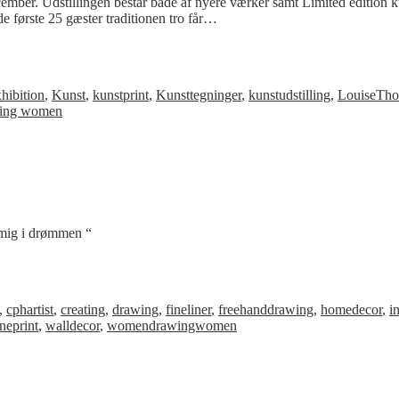
ember. Udstillingen består både af nyere værker samt Limited edition kuns
e første 25 gæster traditionen tro får…
hibition
,
Kunst
,
kunstprint
,
Kunsttegninger
,
kunstudstilling
,
LouiseTh
ing women
mig i drømmen “
,
cphartist
,
creating
,
drawing
,
fineliner
,
freehanddrawing
,
homedecor
,
i
neprint
,
walldecor
,
womendrawingwomen