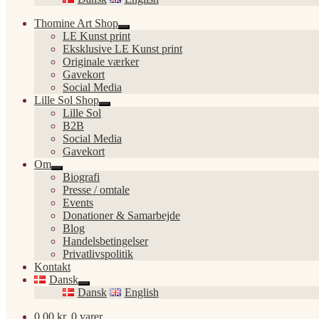
Thomine Art Shop
Udfold
LE Kunst print
undermenu
Eksklusive LE Kunst print
Originale værker
Gavekort
Social Media
Lille Sol Shop
Udfold
Lille Sol
undermenu
B2B
Social Media
Gavekort
Om
Udfold
Biografi
undermenu
Presse / omtale
Events
Donationer & Samarbejde
Blog
Handelsbetingelser
Privatlivspolitik
Kontakt
Dansk
Udfold
Dansk
English
undermenu
0,00
kr.
0 varer