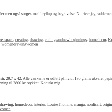
er men også sorger, med bryllup og begravelse. Nu river jeg rødderne op
…
reaspace
,
creating
,
drawing
,
endingsandnewbeginnings
,
homedecor
,
Ku
,
womendrawingwomen
& str. 29.7 x 42. Alle værkerne er udført på hvidt 180 grams akvarel papi
amning til 2800 kr. stykket. Kontakt mig…
ddrawing
,
homedecor
,
interiør
,
LouiseThomine
,
manga
,
nordicart
,
origin
women