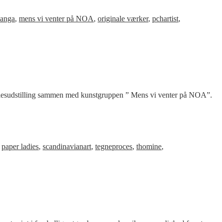
anga
,
mens vi venter på NOA
,
originale værker
,
pchartist
,
n fællesudstilling sammen med kunstgruppen ” Mens vi venter på NOA”.
,
paper ladies
,
scandinavianart
,
tegneproces
,
thomine
,