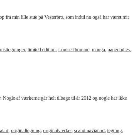
 fra min lille stue på Vesterbro, som indtil nu også har været mit
nsttegninger
,
limited edition
,
LouiseThomine
,
manga
,
paperladies
,
r. Nogle af værkerne går helt tilbage til år 2012 og nogle har ikke
alart
,
originaltegning
,
originalværker
,
scandinavianart
,
tegning
,