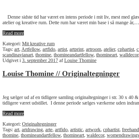
Denne sidste tid har været en intens periode i mit liv, mest med glæd
atelier og kreative rum. Dette rum har været min base i så mange år,
Read more
Kategori:
Mit kreative rum
Tags:
art
,
Artfellow
,
artfido
,
artist
,
artprint
,
artroom
,
atelier
,
cphartist
,
c
scandinavianart
,
thomine
,
thomineandartfellow
,
thomineart
,
walldecor
Udgivet i
3. september 2017
af
Louise Thomine
Louise Thomine // Originaltegninger
Jeg sælger ud af en tidligere samling originaltegninger i str. 30 x 40 
tidligere været udstillet. I denne periode sælges værkerne uden indr
Read more
Kategori:
Originaltegninger
Tags:
art
,
artdrawing
,
arte
,
artfido
,
artistic
,
artwork
,
cphartist
,
freehan
thomine
,
thomineandartfellow
,
thomineart
,
waldecor
,
womendrawing