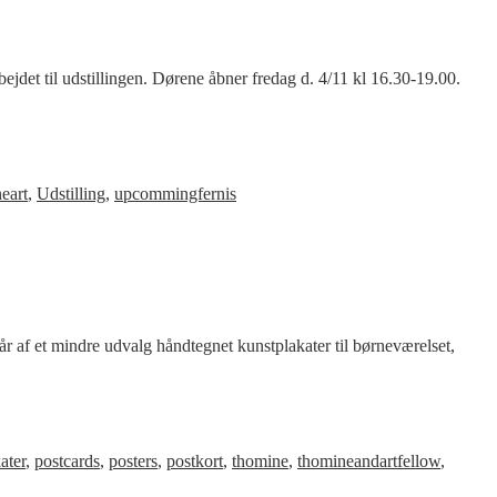
ejdet til udstillingen. Dørene åbner fredag d. 4/11 kl 16.30-19.00.
eart
,
Udstilling
,
upcommingfernis
år af et mindre udvalg håndtegnet kunstplakater til børneværelset,
ater
,
postcards
,
posters
,
postkort
,
thomine
,
thomineandartfellow
,