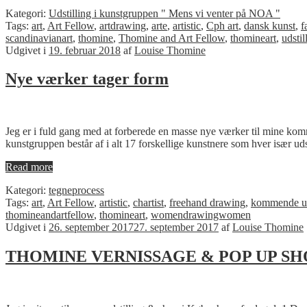
Kategori:
Udstilling i kunstgruppen " Mens vi venter på NOA "
Tags:
art
,
Art Fellow
,
artdrawing
,
arte
,
artistic
,
Cph art
,
dansk kunst
,
f
scandinavianart
,
thomine
,
Thomine and Art Fellow
,
thomineart
,
udstil
Udgivet i
19. februar 2018
af
Louise Thomine
Nye værker tager form
Jeg er i fuld gang med at forberede en masse nye værker til mine komm
kunstgruppen består af i alt 17 forskellige kunstnere som hver især ud
Read more
Kategori:
tegneprocess
Tags:
art
,
Art Fellow
,
artistic
,
chartist
,
freehand drawing
,
kommende ud
thomineandartfellow
,
thomineart
,
womendrawingwomen
Udgivet i
26. september 2017
27. september 2017
af
Louise Thomine
THOMINE VERNISSAGE & POP UP SH