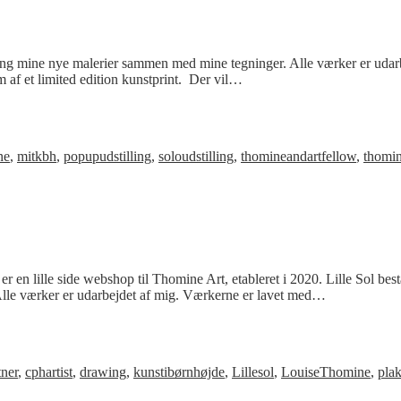
te gang mine nye malerier sammen med mine tegninger. Alle værker er udarb
m af et limited edition kunstprint. Der vil…
ne
,
mitkbh
,
popupudstilling
,
soloudstilling
,
thomineandartfellow
,
thomin
en lille side webshop til Thomine Art, etableret i 2020. Lille Sol best
t. Alle værker er udarbejdet af mig. Værkerne er lavet med…
tner
,
cphartist
,
drawing
,
kunstibørnhøjde
,
Lillesol
,
LouiseThomine
,
plak