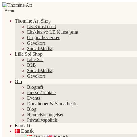
Spring
Spring
til
til
Menu
navigation
indhold
Thomine Art Shop
LE Kunst print
Eksklusive LE Kunst print
Originale værker
Gavekort
Social Media
Lille Sol Shop
Lille Sol
B2B
Social Media
Gavekort
Om
Biografi
Presse / omtale
Events
Donationer & Samarbejde
Blog
Handelsbetingelser
Privatlivspolitik
Kontakt
Dansk
Dansk
English