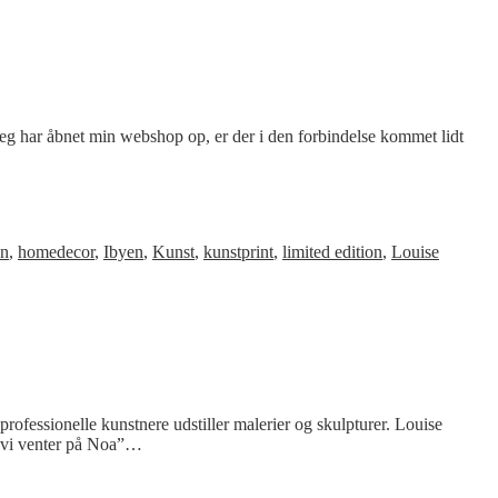
 jeg har åbnet min webshop op, er der i den forbindelse kommet lidt
on
,
homedecor
,
Ibyen
,
Kunst
,
kunstprint
,
limited edition
,
Louise
rofessionelle kunstnere udstiller malerier og skulpturer. Louise
ns vi venter på Noa”…