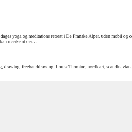
ages yoga og meditations retreat i De Franske Alper, uden mobil og com
g kan mærke at der…
g
,
drawing
,
freehanddrawing
,
LouiseThomine
,
nordicart
,
scandinaviana