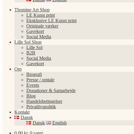
Thomine Art Shop
LE Kunst print
Eksklusive LE Kunst print
Originale værker
Gavekort
Social Media
Lille Sol Shop
Lille Sol
B2B
Social Media
Gavekort
Om
Biografi
Presse / omtale
Events
Donationer & Samarbejde
Blog
Handelsbetingelser
Privatlivspolitik
Kontakt
Dansk
Dansk
English
0,00
kr.
0 varer