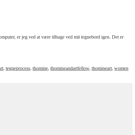
puter, er jeg ved at være tilbage ved mit tegnebord igen. Det er
rt
,
tegneprocess
,
thomine
,
thomineandartfellow
,
thomineart
,
women