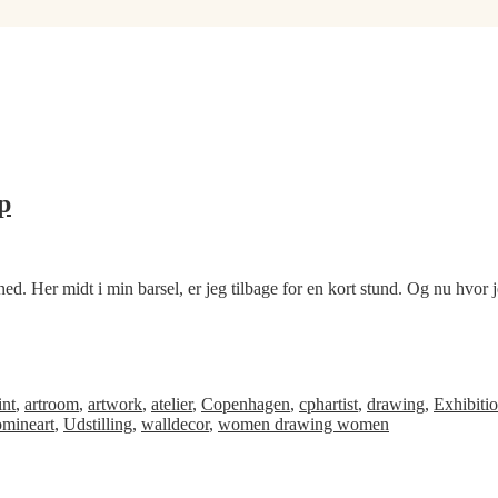
p
ed. Her midt i min barsel, er jeg tilbage for en kort stund. Og nu hvor
int
,
artroom
,
artwork
,
atelier
,
Copenhagen
,
cphartist
,
drawing
,
Exhibiti
omineart
,
Udstilling
,
walldecor
,
women drawing women