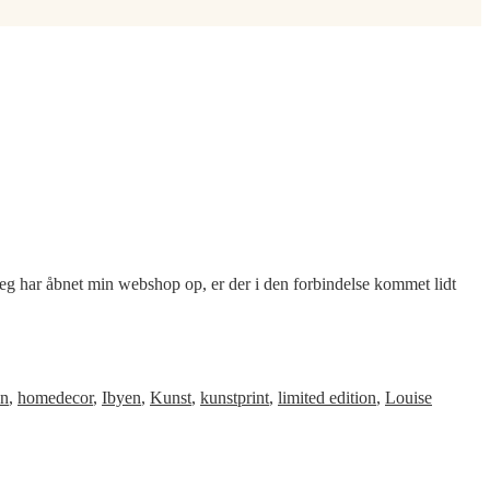
 jeg har åbnet min webshop op, er der i den forbindelse kommet lidt
on
,
homedecor
,
Ibyen
,
Kunst
,
kunstprint
,
limited edition
,
Louise