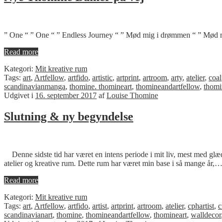
” One “ ” One “ ” Endless Journey “ ” Mød mig i drømmen “ ” Mød 
Read more
Kategori:
Mit kreative rum
Tags:
art
,
Artfellow
,
artfido
,
artistic
,
artprint
,
artroom
,
arty
,
atelier
,
coal
scandinavianmanga
,
thomine. thomineart
,
thomineandartfellow
,
thomi
Udgivet i
16. september 2017
af
Louise Thomine
Slutning & ny begyndelse
Denne sidste tid har været en intens periode i mit liv, mest med glæd
atelier og kreative rum. Dette rum har været min base i så mange år,
Read more
Kategori:
Mit kreative rum
Tags:
art
,
Artfellow
,
artfido
,
artist
,
artprint
,
artroom
,
atelier
,
cphartist
,
c
scandinavianart
,
thomine
,
thomineandartfellow
,
thomineart
,
walldecor