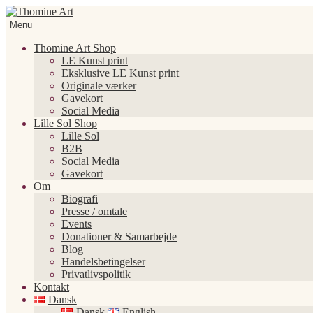
Spring
Spring
til
til
Menu
navigation
indhold
Thomine Art Shop
LE Kunst print
Eksklusive LE Kunst print
Originale værker
Gavekort
Social Media
Lille Sol Shop
Lille Sol
B2B
Social Media
Gavekort
Om
Biografi
Presse / omtale
Events
Donationer & Samarbejde
Blog
Handelsbetingelser
Privatlivspolitik
Kontakt
Dansk
Dansk
English