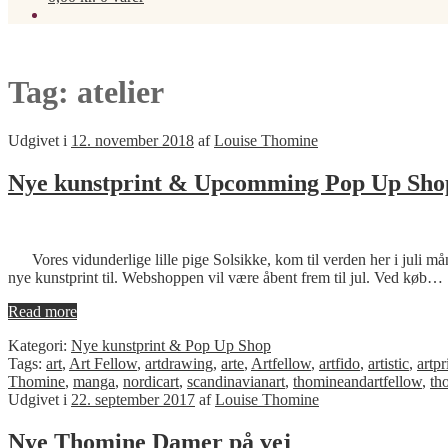
Tag:
atelier
Udgivet i
12. november 2018
af
Louise Thomine
Nye kunstprint & Upcomming Pop Up Sho
Vores vidunderlige lille pige Solsikke, kom til verden her i juli mån
nye kunstprint til. Webshoppen vil være åbent frem til jul. Ved køb…
Read more
Kategori:
Nye kunstprint & Pop Up Shop
Tags:
art
,
Art Fellow
,
artdrawing
,
arte
,
Artfellow
,
artfido
,
artistic
,
artpr
Thomine
,
manga
,
nordicart
,
scandinavianart
,
thomineandartfellow
,
th
Udgivet i
22. september 2017
af
Louise Thomine
Nye Thomine Damer på vej