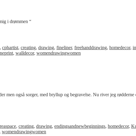
mig i drømmen “
,
cphartist
,
creating
,
drawing
,
fineliner
,
freehanddrawing
,
homedecor
,
i
neprint
,
walldecor
,
womendrawingwomen
er men også sorger, med bryllup og begravelse. Nu river jeg rødderne op
…
reaspace
,
creating
,
drawing
,
endingsandnewbeginnings
,
homedecor
,
Ku
,
womendrawingwomen