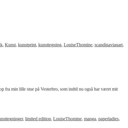
nk
,
Kunst
,
kunstprint
,
kunsttegning
,
LouiseThomine
,
scandinavianart
,
 fra min lille stue på Vesterbro, som indtil nu også har været mit
nsttegninger
,
limited edition
,
LouiseThomine
,
manga
,
paperladies
,