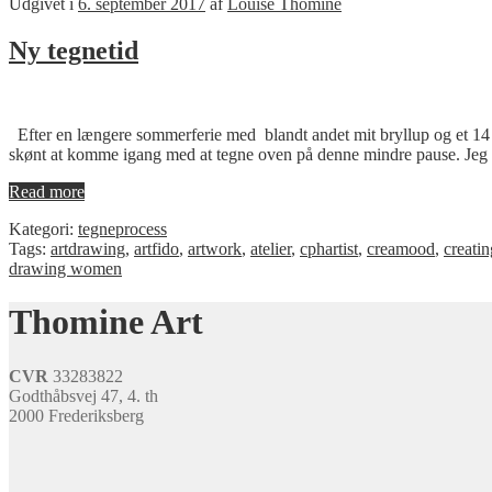
Udgivet i
6. september 2017
af
Louise Thomine
Ny tegnetid
Efter en længere sommerferie med blandt andet mit bryllup og et 14 d
skønt at komme igang med at tegne oven på denne mindre pause. Je
Read more
Kategori:
tegneprocess
Tags:
artdrawing
,
artfido
,
artwork
,
atelier
,
cphartist
,
creamood
,
creatin
drawing women
Thomine Art
CVR
33283822
Godthåbsvej 47, 4. th
2000 Frederiksberg