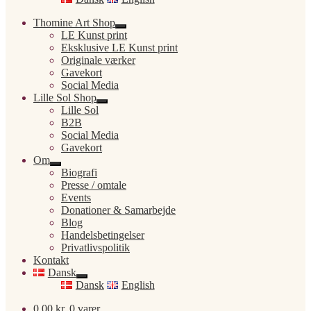
Thomine Art Shop
Udfold
LE Kunst print
undermenu
Eksklusive LE Kunst print
Originale værker
Gavekort
Social Media
Lille Sol Shop
Udfold
Lille Sol
undermenu
B2B
Social Media
Gavekort
Om
Udfold
Biografi
undermenu
Presse / omtale
Events
Donationer & Samarbejde
Blog
Handelsbetingelser
Privatlivspolitik
Kontakt
Dansk
Udfold
Dansk
English
undermenu
0,00
kr.
0 varer