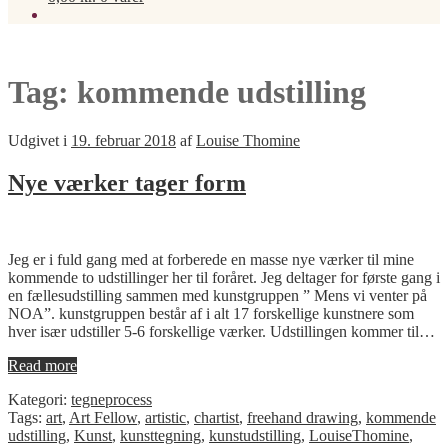
Tag:
kommende udstilling
Udgivet i
19. februar 2018
af
Louise Thomine
Nye værker tager form
Jeg er i fuld gang med at forberede en masse nye værker til mine
kommende to udstillinger her til foråret. Jeg deltager for første gang i
en fællesudstilling sammen med kunstgruppen ” Mens vi venter på
NOA”. kunstgruppen består af i alt 17 forskellige kunstnere som
hver især udstiller 5-6 forskellige værker. Udstillingen kommer til…
Read more
Kategori:
tegneprocess
Tags:
art
,
Art Fellow
,
artistic
,
chartist
,
freehand drawing
,
kommende
udstilling
,
Kunst
,
kunsttegning
,
kunstudstilling
,
LouiseThomine
,