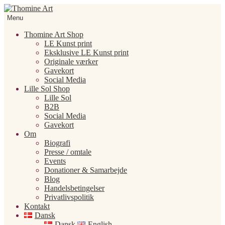
Spring
Spring
til
til
Menu
navigation
indhold
Thomine Art Shop
LE Kunst print
Eksklusive LE Kunst print
Originale værker
Gavekort
Social Media
Lille Sol Shop
Lille Sol
B2B
Social Media
Gavekort
Om
Biografi
Presse / omtale
Events
Donationer & Samarbejde
Blog
Handelsbetingelser
Privatlivspolitik
Kontakt
Dansk
Dansk
English