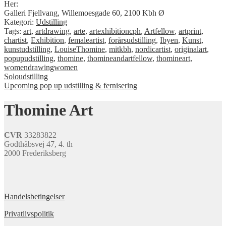
Her:
Galleri Fjellvang, Willemoesgade 60, 2100 Kbh Ø
Kategori:
Udstilling
Tags:
art
,
artdrawing
,
arte
,
artexhibitioncph
,
Artfellow
,
artprint
,
chartist
,
Exhibition
,
femaleartist
,
forårsudstilling
,
Ibyen
,
Kunst
,
kunstudstilling
,
LouiseThomine
,
mitkbh
,
nordicartist
,
originalart
,
popupudstilling
,
thomine
,
thomineandartfellow
,
thomineart
,
womendrawingwomen
Indlægsnavigation
Forrige
Soloudstilling
indlæg:
Næste
Upcoming pop up udstilling & fernisering
indlæg:
Thomine Art
CVR
33283822
Godthåbsvej 47, 4. th
2000 Frederiksberg
Handelsbetingelser
Privatlivspolitik