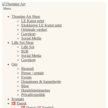
Spring
Spring
til
til
Menu
navigation
indhold
Thomine Art Shop
LE Kunst print
Eksklusive LE Kunst print
Originale værker
Gavekort
Social Media
Lille Sol Shop
Lille Sol
B2B
Social Media
Gavekort
Om
Biografi
Presse / omtale
Events
Donationer & Samarbejde
Blog
Handelsbetingelser
Privatlivspolitik
Kontakt
Dansk
Dansk
English