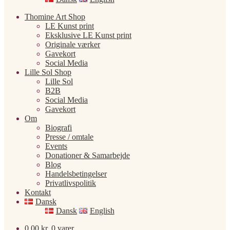
Thomine Art Shop
LE Kunst print
Eksklusive LE Kunst print
Originale værker
Gavekort
Social Media
Lille Sol Shop
Lille Sol
B2B
Social Media
Gavekort
Om
Biografi
Presse / omtale
Events
Donationer & Samarbejde
Blog
Handelsbetingelser
Privatlivspolitik
Kontakt
Dansk
Dansk
English
0,00
kr.
0 varer