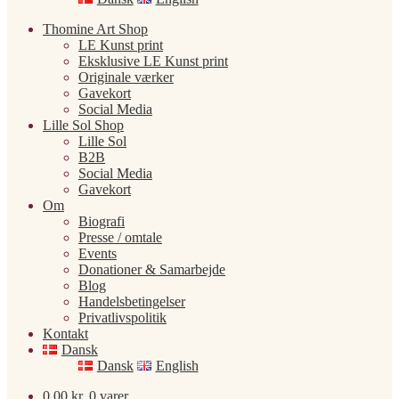
Thomine Art Shop
LE Kunst print
Eksklusive LE Kunst print
Originale værker
Gavekort
Social Media
Lille Sol Shop
Lille Sol
B2B
Social Media
Gavekort
Om
Biografi
Presse / omtale
Events
Donationer & Samarbejde
Blog
Handelsbetingelser
Privatlivspolitik
Kontakt
Dansk
Dansk
English
0,00
kr.
0 varer