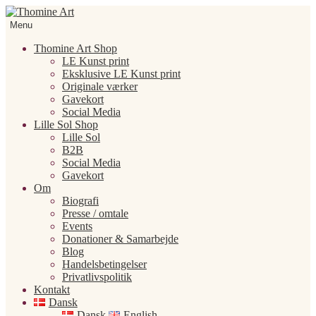
Spring
Spring
til
til
Menu
navigation
indhold
Thomine Art Shop
LE Kunst print
Eksklusive LE Kunst print
Originale værker
Gavekort
Social Media
Lille Sol Shop
Lille Sol
B2B
Social Media
Gavekort
Om
Biografi
Presse / omtale
Events
Donationer & Samarbejde
Blog
Handelsbetingelser
Privatlivspolitik
Kontakt
Dansk
Dansk
English