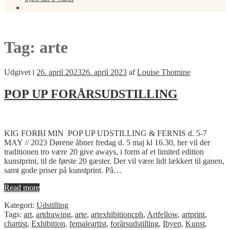
Tag:
arte
Udgivet i
26. april 2023
26. april 2023
af
Louise Thomine
POP UP FORÅRSUDSTILLING
KIG FORBI MIN POP UP UDSTILLING & FERNIS d. 5-7
MAY // 2023 Dørene åbner fredag d. 5 maj kl 16.30, her vil der
traditionen tro være 20 give aways, i form af et limited edition
kunstprint, til de første 20 gæster. Der vil være lidt lækkert til ganen,
samt gode priser på kunstprint. På…
Read more
Kategori:
Udstilling
Tags:
art
,
artdrawing
,
arte
,
artexhibitioncph
,
Artfellow
,
artprint
,
chartist
,
Exhibition
,
femaleartist
,
forårsudstilling
,
Ibyen
,
Kunst
,