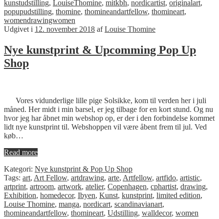
kunstudstilling
,
LouiseThomine
,
mitkbh
,
nordicartist
,
originalart
,
popupudstilling
,
thomine
,
thomineandartfellow
,
thomineart
,
womendrawingwomen
Udgivet i
12. november 2018
af
Louise Thomine
Nye kunstprint & Upcomming Pop Up
Shop
Vores vidunderlige lille pige Solsikke, kom til verden her i juli
måned. Her midt i min barsel, er jeg tilbage for en kort stund. Og nu
hvor jeg har åbnet min webshop op, er der i den forbindelse kommet
lidt nye kunstprint til. Webshoppen vil være åbent frem til jul. Ved
køb…
Read more
Kategori:
Nye kunstprint & Pop Up Shop
Tags:
art
,
Art Fellow
,
artdrawing
,
arte
,
Artfellow
,
artfido
,
artistic
,
artprint
,
artroom
,
artwork
,
atelier
,
Copenhagen
,
cphartist
,
drawing
,
Exhibition
,
homedecor
,
Ibyen
,
Kunst
,
kunstprint
,
limited edition
,
Louise Thomine
,
manga
,
nordicart
,
scandinavianart
,
thomineandartfellow
,
thomineart
,
Udstilling
,
walldecor
,
women