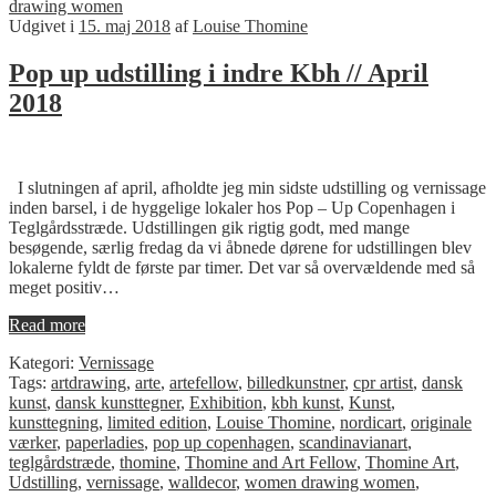
drawing women
Udgivet i
15. maj 2018
af
Louise Thomine
Pop up udstilling i indre Kbh // April
2018
I slutningen af april, afholdte jeg min sidste udstilling og vernissage
inden barsel, i de hyggelige lokaler hos Pop – Up Copenhagen i
Teglgårdsstræde. Udstillingen gik rigtig godt, med mange
besøgende, særlig fredag da vi åbnede dørene for udstillingen blev
lokalerne fyldt de første par timer. Det var så overvældende med så
meget positiv…
Read more
Kategori:
Vernissage
Tags:
artdrawing
,
arte
,
artefellow
,
billedkunstner
,
cpr artist
,
dansk
kunst
,
dansk kunsttegner
,
Exhibition
,
kbh kunst
,
Kunst
,
kunsttegning
,
limited edition
,
Louise Thomine
,
nordicart
,
originale
værker
,
paperladies
,
pop up copenhagen
,
scandinavianart
,
teglgårdstræde
,
thomine
,
Thomine and Art Fellow
,
Thomine Art
,
Udstilling
,
vernissage
,
walldecor
,
women drawing women
,