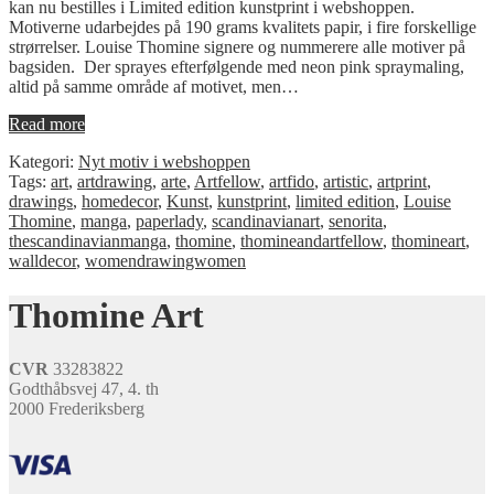
kan nu bestilles i Limited edition kunstprint i webshoppen.
Motiverne udarbejdes på 190 grams kvalitets papir, i fire forskellige
strørrelser. Louise Thomine signere og nummerere alle motiver på
bagsiden. Der sprayes efterfølgende med neon pink spraymaling,
altid på samme område af motivet, men…
Read more
Kategori:
Nyt motiv i webshoppen
Tags:
art
,
artdrawing
,
arte
,
Artfellow
,
artfido
,
artistic
,
artprint
,
drawings
,
homedecor
,
Kunst
,
kunstprint
,
limited edition
,
Louise
Thomine
,
manga
,
paperlady
,
scandinavianart
,
senorita
,
thescandinavianmanga
,
thomine
,
thomineandartfellow
,
thomineart
,
walldecor
,
womendrawingwomen
Thomine Art
CVR
33283822
Godthåbsvej 47, 4. th
2000 Frederiksberg