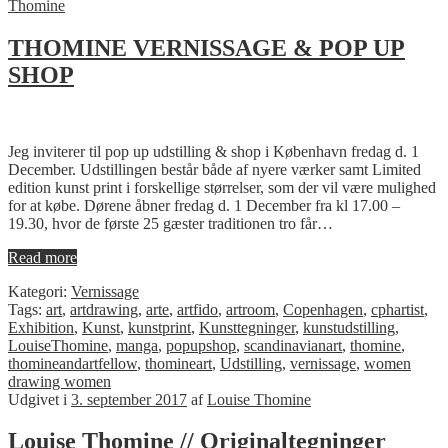
Thomine
THOMINE VERNISSAGE & POP UP
SHOP
Jeg inviterer til pop up udstilling & shop i København fredag d. 1
December. Udstillingen består både af nyere værker samt Limited
edition kunst print i forskellige størrelser, som der vil være mulighed
for at købe. Dørene åbner fredag d. 1 December fra kl 17.00 –
19.30, hvor de første 25 gæster traditionen tro får…
Read more
Kategori:
Vernissage
Tags:
art
,
artdrawing
,
arte
,
artfido
,
artroom
,
Copenhagen
,
cphartist
,
Exhibition
,
Kunst
,
kunstprint
,
Kunsttegninger
,
kunstudstilling
,
LouiseThomine
,
manga
,
popupshop
,
scandinavianart
,
thomine
,
thomineandartfellow
,
thomineart
,
Udstilling
,
vernissage
,
women
drawing women
Udgivet i
3. september 2017
af
Louise Thomine
Louise Thomine // Originaltegninger