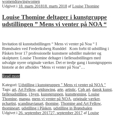
womendrawingwomen
Udgivet i
18. marts 2018
18. marts 2018
af
Louise Thomine
Louise Thomine deltager i kunstgruppe
udstillingen ” Mens vi venter på NOA “
Invitation til kunstudstillingen “ Mens vi venter på Noa “ I
Brøndsalen ved Frederiksberg Runddel Kom forbi til udstilling i
Påsken hvor 17 professionelle kunstnere udstiller malerier og
skulpturer. Louise Thomine deltager i fællesudstillingen med
udvalgte nyere originale værker. Det er tredje gang i kunstgruppens
historie at der afholdes “Mens vi venter på Noa”…
Read more
Kategori:
Udstilling i kunstgruppen " Mens vi venter på NOA "
Tags:
art
,
Art Fellow
,
artdrawing
,
arte
,
artistic
,
Cph art
,
dansk kunst
,
fællesudstilling
,
i byen
,
kunstgruppen
,
kunsttegning
,
Louise
Thomine
,
manga
,
mens vi venter på NOA
,
originale værker
,
pchartist
,
scandinavianart
,
thomine
,
Thomine and Art Fellow
,
thomineart
,
udstilling i Påsken
,
udstilling in Brøndsalen
Udgivet i
26. september 2017
27. september 2017
af
Louise