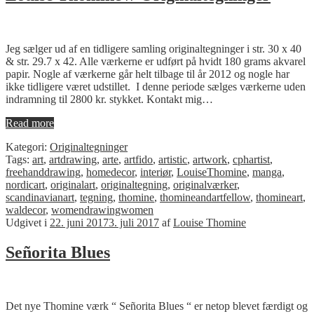
Jeg sælger ud af en tidligere samling originaltegninger i str. 30 x 40
& str. 29.7 x 42. Alle værkerne er udført på hvidt 180 grams akvarel
papir. Nogle af værkerne går helt tilbage til år 2012 og nogle har
ikke tidligere været udstillet. I denne periode sælges værkerne uden
indramning til 2800 kr. stykket. Kontakt mig…
Read more
Kategori:
Originaltegninger
Tags:
art
,
artdrawing
,
arte
,
artfido
,
artistic
,
artwork
,
cphartist
,
freehanddrawing
,
homedecor
,
interiør
,
LouiseThomine
,
manga
,
nordicart
,
originalart
,
originaltegning
,
originalværker
,
scandinavianart
,
tegning
,
thomine
,
thomineandartfellow
,
thomineart
,
waldecor
,
womendrawingwomen
Udgivet i
22. juni 2017
3. juli 2017
af
Louise Thomine
Señorita Blues
Det nye Thomine værk “ Señorita Blues “ er netop blevet færdigt og