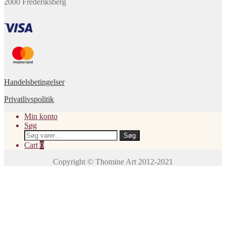
2000 Frederiksberg
Handelsbetingelser
Privatlivspolitik
Min konto
Søg
Søg
Søg
efter:
Cart
0