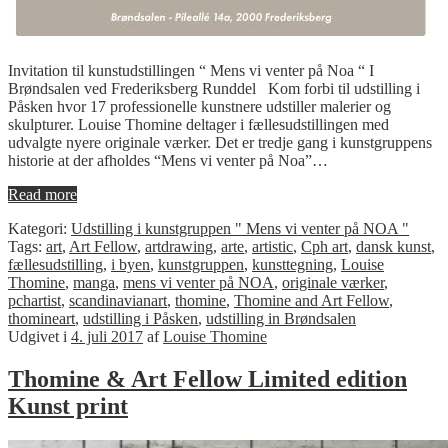
Invitation til kunstudstillingen “ Mens vi venter på Noa “ I
Brøndsalen ved Frederiksberg Runddel Kom forbi til udstilling i
Påsken hvor 17 professionelle kunstnere udstiller malerier og
skulpturer. Louise Thomine deltager i fællesudstillingen med
udvalgte nyere originale værker. Det er tredje gang i kunstgruppens
historie at der afholdes “Mens vi venter på Noa”…
Read more
Kategori:
Udstilling i kunstgruppen " Mens vi venter på NOA "
Tags:
art
,
Art Fellow
,
artdrawing
,
arte
,
artistic
,
Cph art
,
dansk kunst
,
fællesudstilling
,
i byen
,
kunstgruppen
,
kunsttegning
,
Louise
Thomine
,
manga
,
mens vi venter på NOA
,
originale værker
,
pchartist
,
scandinavianart
,
thomine
,
Thomine and Art Fellow
,
thomineart
,
udstilling i Påsken
,
udstilling in Brøndsalen
Udgivet i
4. juli 2017
af
Louise Thomine
Thomine & Art Fellow Limited edition
Kunst print