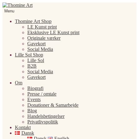
Spring
Spring
til
til
Menu
navigation
indhold
Thomine Art Shop
LE Kunst print
Eksklusive LE Kunst print
Originale værker
Gavekort
Social Media
Lille Sol Shop
Lille Sol
B2B
Social Media
Gavekort
Om
Biografi
Presse / omtale
Events
Donationer & Samarbejde
Blog
Handelsbetingelser
Privatlivspolitik
Kontakt
Dansk
Dansk
English