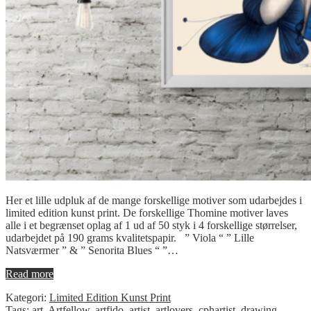
Her et lille udpluk af de mange forskellige motiver som udarbejdes i
limited edition kunst print. De forskellige Thomine motiver laves
alle i et begrænset oplag af 1 ud af 50 styk i 4 forskellige størrelser,
udarbejdet på 190 grams kvalitetspapir. ” Viola “ ” Lille
Natsværmer ” & ” Senorita Blues “ ”…
Read more
Kategori:
Limited Edition Kunst Print
Tags:
art
,
Artfellow
,
artfido
,
artist
,
artlovers
,
cphartist
,
drawing
,