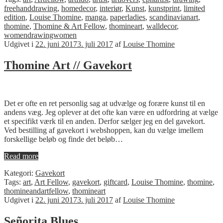
freehanddrawing
,
homedecor
,
interiør
,
Kunst
,
kunstprint
,
limited
edition
,
Louise Thomine
,
manga
,
paperladies
,
scandinavianart
,
thomine
,
Thomine & Art Fellow
,
thomineart
,
walldecor
,
womendrawingwomen
Udgivet i
22. juni 2017
3. juli 2017
af
Louise Thomine
Thomine Art // Gavekort
Det er ofte en ret personlig sag at udvælge og forære kunst til en
andens væg. Jeg oplever at det ofte kan være en udfordring at vælge
et specifikt værk til en anden. Derfor sælger jeg en del gavekort.
Ved bestilling af gavekort i webshoppen, kan du vælge imellem
forskellige beløb og finde det beløb…
Read more
Kategori:
Gavekort
Tags:
art
,
Art Fellow
,
gavekort
,
giftcard
,
Louise Thomine
,
thomine
,
thomineandartfellow
,
thomineart
Udgivet i
22. juni 2017
3. juli 2017
af
Louise Thomine
Señorita Blues