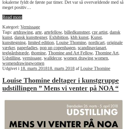
lokalerne fyldt de første par timer. Det var så overvældende med så
meget positiv…
Read more
Kategori:
Vernissage
Tags:
artdrawing
,
arte
,
artefellow
,
billedkunstner
,
cpr artist
,
dansk
kunst
,
dansk kunsttegner
,
Exhibition
,
kbh kunst
,
Kunst
,
kunsttegning
,
limited edition
,
Louise Thomine
,
nordicart
,
originale
værker
,
paperladies
,
pop up copenhagen
,
scandinavianart
,
teglgårdstræde
,
thomine
,
Thomine and Art Fellow
,
Thomine Art
,
Udstilling
,
vernissage
,
walldecor
,
women drawing women
,
womendrawingwomen
Udgivet i
18. marts 2018
18. marts 2018
af
Louise Thomine
Louise Thomine deltager i kunstgruppe
udstillingen ” Mens vi venter på NOA “