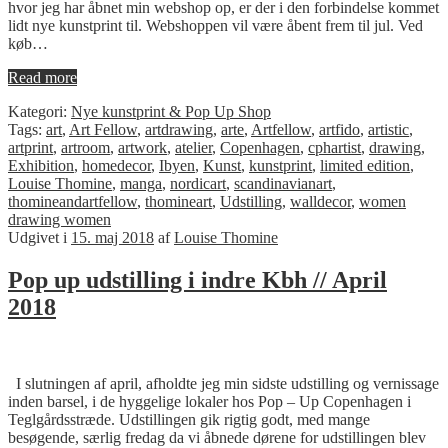
hvor jeg har åbnet min webshop op, er der i den forbindelse kommet
lidt nye kunstprint til. Webshoppen vil være åbent frem til jul. Ved
køb…
Read more
Kategori:
Nye kunstprint & Pop Up Shop
Tags:
art
,
Art Fellow
,
artdrawing
,
arte
,
Artfellow
,
artfido
,
artistic
,
artprint
,
artroom
,
artwork
,
atelier
,
Copenhagen
,
cphartist
,
drawing
,
Exhibition
,
homedecor
,
Ibyen
,
Kunst
,
kunstprint
,
limited edition
,
Louise Thomine
,
manga
,
nordicart
,
scandinavianart
,
thomineandartfellow
,
thomineart
,
Udstilling
,
walldecor
,
women
drawing women
Udgivet i
15. maj 2018
af
Louise Thomine
Pop up udstilling i indre Kbh // April
2018
I slutningen af april, afholdte jeg min sidste udstilling og vernissage
inden barsel, i de hyggelige lokaler hos Pop – Up Copenhagen i
Teglgårdsstræde. Udstillingen gik rigtig godt, med mange
besøgende, særlig fredag da vi åbnede dørene for udstillingen blev