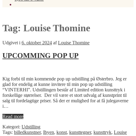
Tag:
Louise Thomine
Udgivet i
6. oktober 2024
af
Louise Thomine
UPCOMMING POP UP
Kig forbi til min kommende pop up udstilling på Østerbro. Jeg er
glad for endelig at kunne invitere til min pop up udstilling
“VINTERHI”. Udstillingen består af Limited edition kunsttryk i
forskellige størrelser. Der vil være et stort udvalg af kunstprint til
salg til fordelagtige priser. Så der er mulighed for at få julegaverne
i…
Read more
Kategori:
Udstilling
Tags:
billedkunstner
,
Ibyen
,
konst
,
kunsttegner
,
kunsttryk
,
Louise