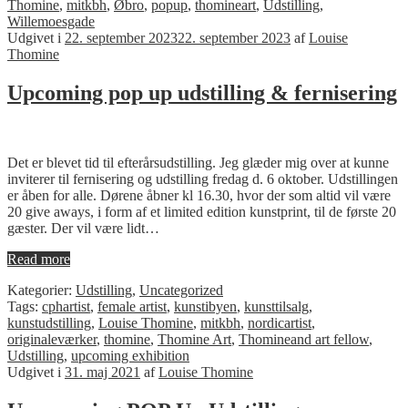
Thomine
,
mitkbh
,
Øbro
,
popup
,
thomineart
,
Udstilling
,
Willemoesgade
Udgivet i
22. september 2023
22. september 2023
af
Louise
Thomine
Upcoming pop up udstilling & fernisering
Det er blevet tid til efterårsudstilling. Jeg glæder mig over at kunne
inviterer til fernisering og udstilling fredag d. 6 oktober. Udstillingen
er åben for alle. Dørene åbner kl 16.30, hvor der som altid vil være
20 give aways, i form af et limited edition kunstprint, til de første 20
gæster. Der vil være lidt…
Read more
Kategorier:
Udstilling
,
Uncategorized
Tags:
cphartist
,
female artist
,
kunstibyen
,
kunsttilsalg
,
kunstudstilling
,
Louise Thomine
,
mitkbh
,
nordicartist
,
originaleværker
,
thomine
,
Thomine Art
,
Thomineand art fellow
,
Udstilling
,
upcoming exhibition
Udgivet i
31. maj 2021
af
Louise Thomine