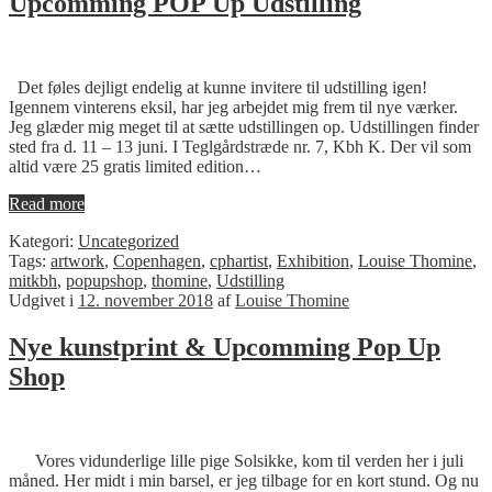
Upcomming POP Up Udstilling
Det føles dejligt endelig at kunne invitere til udstilling igen!
Igennem vinterens eksil, har jeg arbejdet mig frem til nye værker.
Jeg glæder mig meget til at sætte udstillingen op. Udstillingen finder
sted fra d. 11 – 13 juni. I Teglgårdstræde nr. 7, Kbh K. Der vil som
altid være 25 gratis limited edition…
Read more
Kategori:
Uncategorized
Tags:
artwork
,
Copenhagen
,
cphartist
,
Exhibition
,
Louise Thomine
,
mitkbh
,
popupshop
,
thomine
,
Udstilling
Udgivet i
12. november 2018
af
Louise Thomine
Nye kunstprint & Upcomming Pop Up
Shop
Vores vidunderlige lille pige Solsikke, kom til verden her i juli
måned. Her midt i min barsel, er jeg tilbage for en kort stund. Og nu