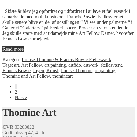
Sidste år blev jeg opfordret og udfordret til at lave et fællesværk i
samarbejde med multikunstneren Francis Bowie. Fællesværket
skulle senere blive en del af udstillingen “ Vi ses under palmerne “ i
Galleriet “Galartery” på Frederiksberg. Processen var spændende.
Jeg skulle starte med at udarbejde mine Art Fellow Damer, hvorefter
Francis Bowie arbejdede…
Read more
Kategori:
Louise Thomine & Francis Bowie Fællesværk
Tags:
art
,
Art Fellow
,
art painting
,
artfido
,
artwork
,
fællesværk
,
Francis Bowie
,
Ibyen
,
Kunst
,
Louise Thomine
,
oilpainting
,
Thomine and Art Fellow
,
thomineart
Indlægsinddeling
1
2
Næste
Thomine Art
CVR
33283822
Godthåbsvej 47, 4. th