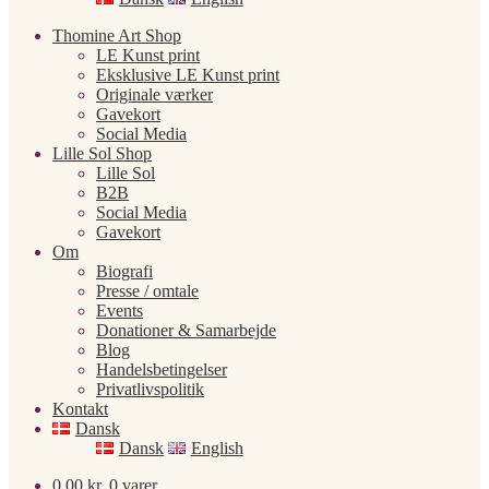
Thomine Art Shop
LE Kunst print
Eksklusive LE Kunst print
Originale værker
Gavekort
Social Media
Lille Sol Shop
Lille Sol
B2B
Social Media
Gavekort
Om
Biografi
Presse / omtale
Events
Donationer & Samarbejde
Blog
Handelsbetingelser
Privatlivspolitik
Kontakt
Dansk
Dansk
English
0,00
kr.
0 varer