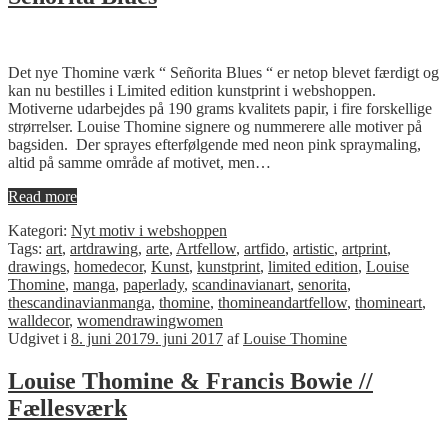
Det nye Thomine værk “ Señorita Blues “ er netop blevet færdigt og
kan nu bestilles i Limited edition kunstprint i webshoppen.
Motiverne udarbejdes på 190 grams kvalitets papir, i fire forskellige
strørrelser. Louise Thomine signere og nummerere alle motiver på
bagsiden. Der sprayes efterfølgende med neon pink spraymaling,
altid på samme område af motivet, men…
Read more
Kategori:
Nyt motiv i webshoppen
Tags:
art
,
artdrawing
,
arte
,
Artfellow
,
artfido
,
artistic
,
artprint
,
drawings
,
homedecor
,
Kunst
,
kunstprint
,
limited edition
,
Louise
Thomine
,
manga
,
paperlady
,
scandinavianart
,
senorita
,
thescandinavianmanga
,
thomine
,
thomineandartfellow
,
thomineart
,
walldecor
,
womendrawingwomen
Udgivet i
8. juni 2017
9. juni 2017
af
Louise Thomine
Louise Thomine & Francis Bowie //
Fællesværk