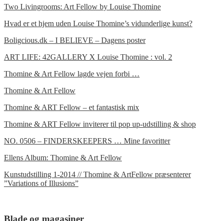
Two Livingrooms: Art Fellow by Louise Thomine
Hvad er et hjem uden Louise Thomine’s vidunderlige kunst?
Boligcious.dk – I BELIEVE – Dagens poster
ART LIFE: 42GALLERY X Louise Thomine : vol. 2
Thomine & Art Fellow lagde vejen forbi …
Thomine & Art Fellow
Thomine & ART Fellow – et fantastisk mix
Thomine & ART Fellow inviterer til pop up-udstilling & shop
NO. 0506 – FINDERSKEEPERS … Mine favoritter
Ellens Album: Thomine & Art Fellow
Kunstudstilling 1-2014 // Thomine & ArtFellow præsenterer
”Variations of Illusions”
Blade og magasiner