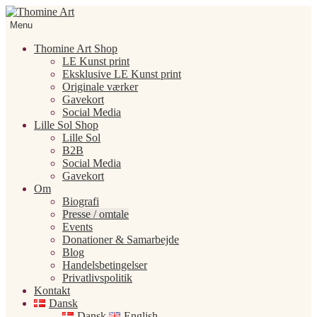
Spring
Spring
til
til
Menu
navigation
indhold
Thomine Art Shop
LE Kunst print
Eksklusive LE Kunst print
Originale værker
Gavekort
Social Media
Lille Sol Shop
Lille Sol
B2B
Social Media
Gavekort
Om
Biografi
Presse / omtale
Events
Donationer & Samarbejde
Blog
Handelsbetingelser
Privatlivspolitik
Kontakt
Dansk
Dansk
English