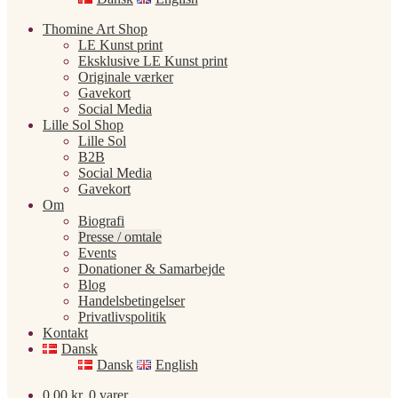
Thomine Art Shop
LE Kunst print
Eksklusive LE Kunst print
Originale værker
Gavekort
Social Media
Lille Sol Shop
Lille Sol
B2B
Social Media
Gavekort
Om
Biografi
Presse / omtale
Events
Donationer & Samarbejde
Blog
Handelsbetingelser
Privatlivspolitik
Kontakt
Dansk
Dansk
English
0,00
kr.
0 varer