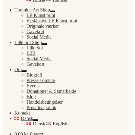
Thomine Art Shop
Udfold
LE Kunst print
undermenu
Eksklusive LE Kunst print
Originale værker
Gavekort
Social Media
Lille Sol Shop
Udfold
Lille Sol
undermenu
B2B
Social Media
Gavekort
Om
Udfold
Biografi
undermenu
Presse / omtale
Events
Donationer & Samarbejde
Blog
Handelsbetingelser
Privatlivspolitik
Kontakt
Dansk
Udfold
Dansk
English
undermenu
0,00
kr.
0 varer