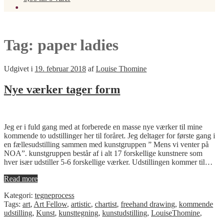
Tag:
paper ladies
Udgivet i
19. februar 2018
af
Louise Thomine
Nye værker tager form
Jeg er i fuld gang med at forberede en masse nye værker til mine
kommende to udstillinger her til foråret. Jeg deltager for første gang i
en fællesudstilling sammen med kunstgruppen ” Mens vi venter på
NOA”. kunstgruppen består af i alt 17 forskellige kunstnere som
hver især udstiller 5-6 forskellige værker. Udstillingen kommer til…
Read more
Kategori:
tegneprocess
Tags:
art
,
Art Fellow
,
artistic
,
chartist
,
freehand drawing
,
kommende
udstilling
,
Kunst
,
kunsttegning
,
kunstudstilling
,
LouiseThomine
,