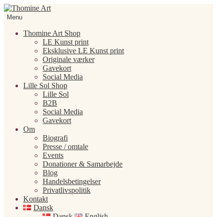
Spring
Spring
til
til
Menu
navigation
indhold
Thomine Art Shop
LE Kunst print
Eksklusive LE Kunst print
Originale værker
Gavekort
Social Media
Lille Sol Shop
Lille Sol
B2B
Social Media
Gavekort
Om
Biografi
Presse / omtale
Events
Donationer & Samarbejde
Blog
Handelsbetingelser
Privatlivspolitik
Kontakt
Dansk
Dansk
English