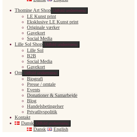
Thomine Art Shop
Udfold undermenu
LE Kunst print
Eksklusive LE Kunst print
Originale værker
Gavekort
Social Media
Lille Sol Shop
Udfold undermenu
Lille Sol
B2B
Social Media
Gavekort
Om
Udfold undermenu
Biografi
Presse / omtale
Events
Donationer & Samarbejde
Blog
Handelsbetingelser
Privatlivspolitik
Kontakt
Dansk
Udfold undermenu
Dansk
English