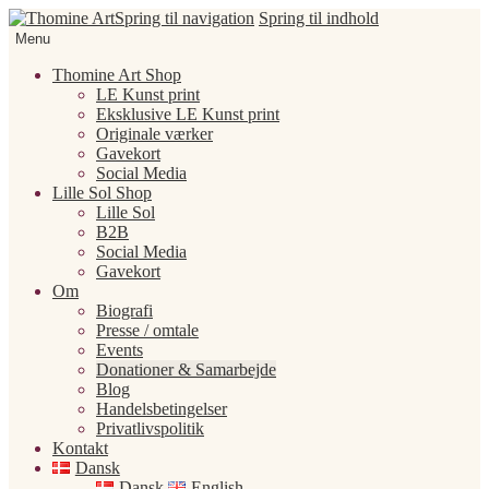
Spring til navigation
Spring til indhold
Menu
Thomine Art Shop
LE Kunst print
Eksklusive LE Kunst print
Originale værker
Gavekort
Social Media
Lille Sol Shop
Lille Sol
B2B
Social Media
Gavekort
Om
Biografi
Presse / omtale
Events
Donationer & Samarbejde
Blog
Handelsbetingelser
Privatlivspolitik
Kontakt
Dansk
Dansk
English