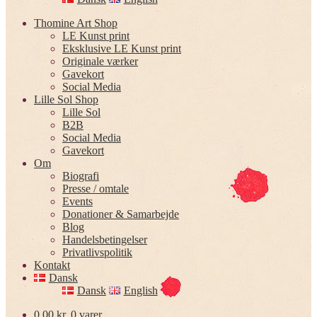
Thomine Art Shop
LE Kunst print
Eksklusive LE Kunst print
Originale værker
Gavekort
Social Media
Lille Sol Shop
Lille Sol
B2B
Social Media
Gavekort
Om
Biografi
Presse / omtale
Events
Donationer & Samarbejde
Blog
Handelsbetingelser
Privatlivspolitik
Kontakt
Dansk
Dansk
English
0,00
kr.
0 varer