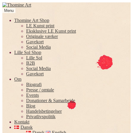
Spring
Spring
til
til
Menu
navigation
indhold
Thomine Art Shop
LE Kunst print
Eksklusive LE Kunst print
Originale værker
Gavekort
Social Media
Lille Sol Shop
Lille Sol
B2B
Social Media
Gavekort
Om
Biografi
Presse / omtale
Events
Donationer & Samarbejde
Blog
Handelsbetingelser
Privatlivspolitik
Kontakt
Dansk
Dansk
English