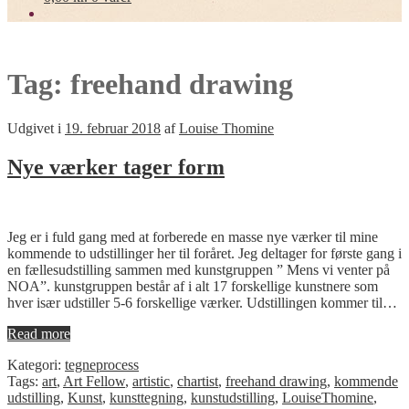
Tag:
freehand drawing
Udgivet i
19. februar 2018
af
Louise Thomine
Nye værker tager form
Jeg er i fuld gang med at forberede en masse nye værker til mine
kommende to udstillinger her til foråret. Jeg deltager for første gang i
en fællesudstilling sammen med kunstgruppen ” Mens vi venter på
NOA”. kunstgruppen består af i alt 17 forskellige kunstnere som
hver især udstiller 5-6 forskellige værker. Udstillingen kommer til…
Read more
Kategori:
tegneprocess
Tags:
art
,
Art Fellow
,
artistic
,
chartist
,
freehand drawing
,
kommende
udstilling
,
Kunst
,
kunsttegning
,
kunstudstilling
,
LouiseThomine
,