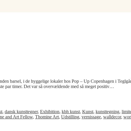
ge inden barsel, i de hyggelige lokaler hos Pop – Up Copenhagen i Teglg
ørste par timer. Det var så overvældende med så meget positiv…
st
,
dansk kunsttegner
,
Exhibition
,
kbh kunst
,
Kunst
,
kunsttegning
,
limit
e and Art Fellow
,
Thomine Art
,
Udstilling
,
vernissage
,
walldecor
,
wom