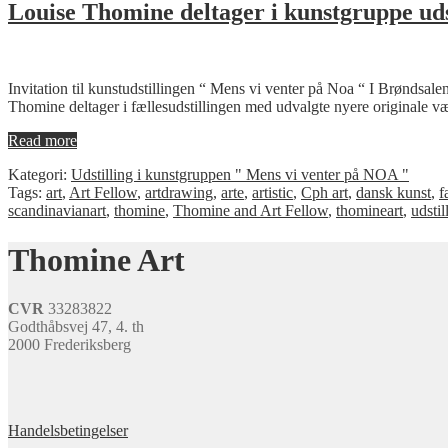
Louise Thomine deltager i kunstgruppe uds
Invitation til kunstudstillingen “ Mens vi venter på Noa “ I Brøndsale
Thomine deltager i fællesudstillingen med udvalgte nyere originale v
Read more
Kategori:
Udstilling i kunstgruppen " Mens vi venter på NOA "
Tags:
art
,
Art Fellow
,
artdrawing
,
arte
,
artistic
,
Cph art
,
dansk kunst
,
f
scandinavianart
,
thomine
,
Thomine and Art Fellow
,
thomineart
,
udstil
Thomine Art
CVR
33283822
Godthåbsvej 47, 4. th
2000 Frederiksberg
Handelsbetingelser