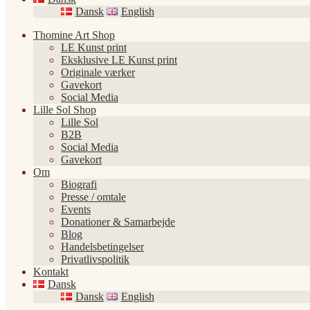
Dansk
English
Thomine Art Shop
LE Kunst print
Eksklusive LE Kunst print
Originale værker
Gavekort
Social Media
Lille Sol Shop
Lille Sol
B2B
Social Media
Gavekort
Om
Biografi
Presse / omtale
Events
Donationer & Samarbejde
Blog
Handelsbetingelser
Privatlivspolitik
Kontakt
Dansk
Dansk
English