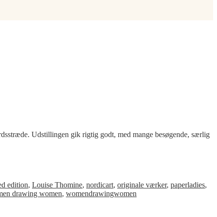
årdsstræde. Udstillingen gik rigtig godt, med mange besøgende, særlig
ed edition
,
Louise Thomine
,
nordicart
,
originale værker
,
paperladies
,
en drawing women
,
womendrawingwomen