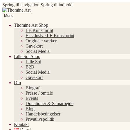
Spring til navigation
Spring til indhold
Menu
Thomine Art Shop
LE Kunst print
Eksklusive LE Kunst print
Originale værker
Gavekort
Social Media
Lille Sol Shop
Lille Sol
B2B
Social Media
Gavekort
Om
Biografi
Presse / omtale
Events
Donationer & Samarbejde
Blog
Handelsbetingelser
Privatlivspolitik
Kontakt
Dansk