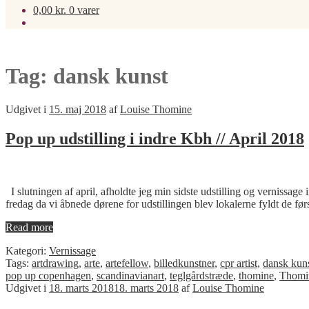
0,00
kr.
0 varer
Tag:
dansk kunst
Udgivet i
15. maj 2018
af
Louise Thomine
Pop up udstilling i indre Kbh // April 2018
I slutningen af april, afholdte jeg min sidste udstilling og vernissa
fredag da vi åbnede dørene for udstillingen blev lokalerne fyldt de f
Read more
Kategori:
Vernissage
Tags:
artdrawing
,
arte
,
artefellow
,
billedkunstner
,
cpr artist
,
dansk kun
pop up copenhagen
,
scandinavianart
,
teglgårdstræde
,
thomine
,
Thomin
Udgivet i
18. marts 2018
18. marts 2018
af
Louise Thomine