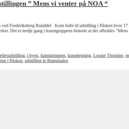
tillingen ” Mens vi venter på NOA “
n ved Frederiksberg Runddel Kom forbi til udstilling i Påsken hvor 17 p
ærker. Det er tredje gang i kunstgruppens historie at der afholdes “Me
ællesudstilling
,
i byen
,
kunstgruppen
,
kunsttegning
,
Louise Thomine
,
m
ling i Påsken
,
udstilling in Brøndsalen