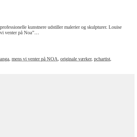
rofessionelle kunstnere udstiller malerier og skulpturer. Louise
ns vi venter på Noa”…
anga
,
mens vi venter på NOA
,
originale værker
,
pchartist
,