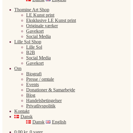
Thomine Art Shop
LE Kunst print
Eksklusive LE Kunst print
Originale værker
Gavekort
Social Media
Lille Sol Shop
Lille Sol
B2B
Social Media
Gavekort
Om
Biografi
Presse / omtale
Events
Donationer & Samarbejde
Blog
Handelsbetingelser
Privatlivspolitik
Kontakt
Dansk
Dansk
English
0,00
kr.
0 varer