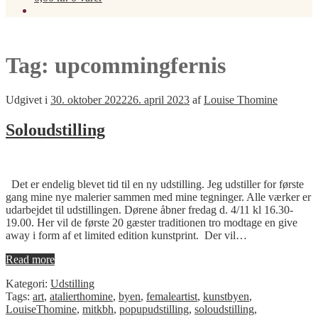
Tag:
upcommingfernis
Udgivet i
30. oktober 2022
26. april 2023
af
Louise Thomine
Soloudstilling
Det er endelig blevet tid til en ny udstilling. Jeg udstiller for første
gang mine nye malerier sammen med mine tegninger. Alle værker er
udarbejdet til udstillingen. Dørene åbner fredag d. 4/11 kl 16.30-
19.00. Her vil de første 20 gæster traditionen tro modtage en give
away i form af et limited edition kunstprint. Der vil…
Read more
Kategori:
Udstilling
Tags:
art
,
atalierthomine
,
byen
,
femaleartist
,
kunstbyen
,
LouiseThomine
,
mitkbh
,
popupudstilling
,
soloudstilling
,