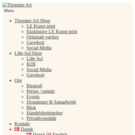
Spring
Spring
til
til
Menu
navigation
indhold
Thomine Art Shop
LE Kunst print
Eksklusive LE Kunst print
Originale værker
Gavekort
Social Media
Lille Sol Shop
Lille Sol
B2B
Social Media
Gavekort
Om
Biografi
Presse / omtale
Events
Donationer & Samarbejde
Blog
Handelsbetingelser
Privatlivspolitik
Kontakt
Dansk
Dansk
English