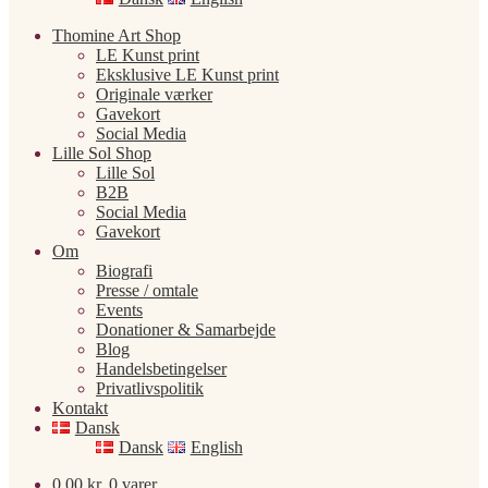
Thomine Art Shop
LE Kunst print
Eksklusive LE Kunst print
Originale værker
Gavekort
Social Media
Lille Sol Shop
Lille Sol
B2B
Social Media
Gavekort
Om
Biografi
Presse / omtale
Events
Donationer & Samarbejde
Blog
Handelsbetingelser
Privatlivspolitik
Kontakt
Dansk
Dansk
English
0,00
kr.
0 varer