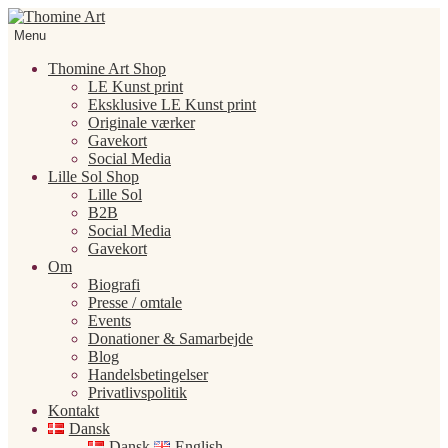
Spring
Spring
til
til
Menu
navigation
indhold
Thomine Art Shop
LE Kunst print
Eksklusive LE Kunst print
Originale værker
Gavekort
Social Media
Lille Sol Shop
Lille Sol
B2B
Social Media
Gavekort
Om
Biografi
Presse / omtale
Events
Donationer & Samarbejde
Blog
Handelsbetingelser
Privatlivspolitik
Kontakt
Dansk
Dansk
English