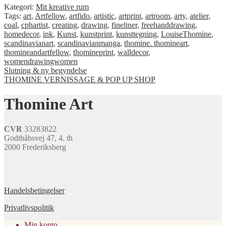
Kategori:
Mit kreative rum
Tags:
art
,
Artfellow
,
artfido
,
artistic
,
artprint
,
artroom
,
arty
,
atelier
,
coal
,
cphartist
,
creating
,
drawing
,
fineliner
,
freehanddrawing
,
homedecor
,
ink
,
Kunst
,
kunstprint
,
kunsttegning
,
LouiseThomine
,
scandinavianart
,
scandinavianmanga
,
thomine. thomineart
,
thomineandartfellow
,
thomineprint
,
walldecor
,
womendrawingwomen
Indlægsnavigation
Forrige
Slutning & ny begyndelse
indlæg:
Næste
THOMINE VERNISSAGE & POP UP SHOP
indlæg:
Thomine Art
CVR
33283822
Godthåbsvej 47, 4. th
2000 Frederiksberg
Handelsbetingelser
Privatlivspolitik
Min konto