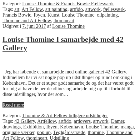
Kategori:
Louise Thomine & Francis Bowie Fællesværk
Tags:
art
,
Art Fellow
,
art painting
,
artfido
,
artwork
,
fællesværk
,
Francis Bowie
,
Ibyen
,
Kunst
,
Louise Thomine
,
oilpainting
,
Thomine and Art Fellow
,
thomineart
Udgivet i
7. juni 2017
af
Louise Thomine
Louise Thomine I samarbejde med 42
Gallery
Jeg har løbende et samarbejde med online galleriet 42 Gallery.
Indimellem har vi sat nogle pop up udstillinger op rundt omkring i
København. Det er et super godt samarbejde og det har været godt
for mig at have de her deadlines og arbejde mig op til i forhold til
disse udstillinger, hvor der som…
Read more
Kategori:
Thomine & Art Fellow tidligere udstillinger
Tags:
42 Gallery
,
Artfellow
,
artfido
,
artlovers
,
artwork
,
Damer
,
drawings
,
Exhibition
,
Ibyen
,
København
,
Louise Thomine
,
manga
,
originale værker
,
pop up
,
Teglgårdsstræde
,
thomine
,
Thomine and
Art Fellow
,
thomineart
,
Udstilling