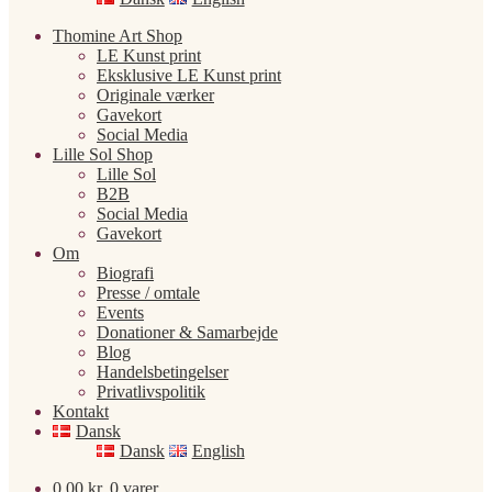
Thomine Art Shop
LE Kunst print
Eksklusive LE Kunst print
Originale værker
Gavekort
Social Media
Lille Sol Shop
Lille Sol
B2B
Social Media
Gavekort
Om
Biografi
Presse / omtale
Events
Donationer & Samarbejde
Blog
Handelsbetingelser
Privatlivspolitik
Kontakt
Dansk
Dansk
English
0,00
kr.
0 varer