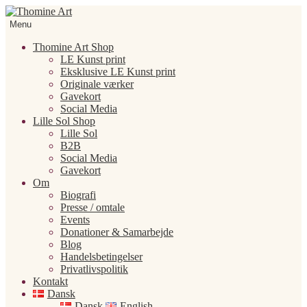
Spring
Spring
til
til
Menu
navigation
indhold
Thomine Art Shop
LE Kunst print
Eksklusive LE Kunst print
Originale værker
Gavekort
Social Media
Lille Sol Shop
Lille Sol
B2B
Social Media
Gavekort
Om
Biografi
Presse / omtale
Events
Donationer & Samarbejde
Blog
Handelsbetingelser
Privatlivspolitik
Kontakt
Dansk
Dansk
English