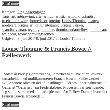
Read more
Kategori:
Originaltegninger
Tags:
art
,
artdrawing
,
arte
,
artfido
,
artistic
,
artwork
,
cphartist
,
freehanddrawing
,
homedecor
,
interiør
,
LouiseThomine
,
manga
,
nordicart
,
originalart
,
originaltegning
,
originalværker
,
scandinavianart
,
tegning
,
thomine
,
thomineandartfellow
,
thomineart
,
waldecor
,
womendrawingwomen
Udgivet i
8. juni 2017
9. juni 2017
af
Louise Thomine
Louise Thomine & Francis Bowie //
Fællesværk
Sidste år blev jeg opfordret og udfordret til at lave et fællesværk i
samarbejde med multikunstneren Francis Bowie. Fællesværket
skulle senere blive en del af udstillingen “ Vi ses under palmerne “ i
Galleriet “Galartery” på Frederiksberg. Processen var spændende.
Jeg skulle starte med at udarbejde mine Art Fellow Damer, hvorefter
Francis Bowie arbejdede…
Read more