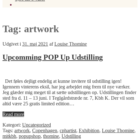
Tag:
artwork
Udgivet i
31. maj 2021
af
Louise Thomine
Upcomming POP Up Udstilling
Det føles dejligt endelig at kunne invitere til udstilling igen!
Igennem vinterens eksil, har jeg arbejdet mig frem til nye værker.
Jeg glæder mig meget til at sætte udstillingen op. Udstillingen finder
sted fra d. 11 – 13 juni. I Teglgårdstræde nr. 7, Kbh K. Der vil som
altid være 25 gratis limited edition…
Read more
Kategori:
Uncategorized
Tags:
artwork
,
Copenhagen
,
cphartist
,
Exhibition
,
Louise Thomine
,
mitkbh
,
popupshop
,
thomine
,
Udstilling