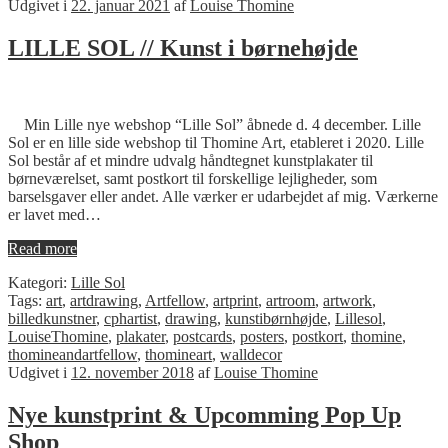
Udgivet i
22. januar 2021
af
Louise Thomine
LILLE SOL // Kunst i børnehøjde
Min Lille nye webshop “Lille Sol” åbnede d. 4 december. Lille
Sol er en lille side webshop til Thomine Art, etableret i 2020. Lille
Sol består af et mindre udvalg håndtegnet kunstplakater til
børneværelset, samt postkort til forskellige lejligheder, som
barselsgaver eller andet. Alle værker er udarbejdet af mig. Værkerne
er lavet med…
Read more
Kategori:
Lille Sol
Tags:
art
,
artdrawing
,
Artfellow
,
artprint
,
artroom
,
artwork
,
billedkunstner
,
cphartist
,
drawing
,
kunstibørnhøjde
,
Lillesol
,
LouiseThomine
,
plakater
,
postcards
,
posters
,
postkort
,
thomine
,
thomineandartfellow
,
thomineart
,
walldecor
Udgivet i
12. november 2018
af
Louise Thomine
Nye kunstprint & Upcomming Pop Up
Shop