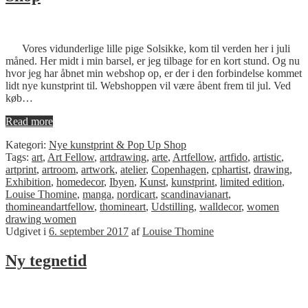
Vores vidunderlige lille pige Solsikke, kom til verden her i juli
måned. Her midt i min barsel, er jeg tilbage for en kort stund. Og nu
hvor jeg har åbnet min webshop op, er der i den forbindelse kommet
lidt nye kunstprint til. Webshoppen vil være åbent frem til jul. Ved
køb…
Read more
Kategori:
Nye kunstprint & Pop Up Shop
Tags:
art
,
Art Fellow
,
artdrawing
,
arte
,
Artfellow
,
artfido
,
artistic
,
artprint
,
artroom
,
artwork
,
atelier
,
Copenhagen
,
cphartist
,
drawing
,
Exhibition
,
homedecor
,
Ibyen
,
Kunst
,
kunstprint
,
limited edition
,
Louise Thomine
,
manga
,
nordicart
,
scandinavianart
,
thomineandartfellow
,
thomineart
,
Udstilling
,
walldecor
,
women
drawing women
Udgivet i
6. september 2017
af
Louise Thomine
Ny tegnetid