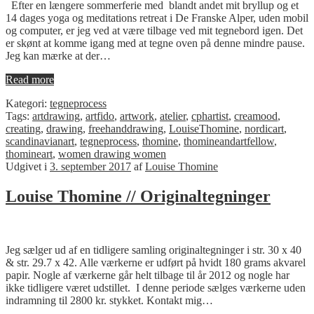
Efter en længere sommerferie med blandt andet mit bryllup og et
14 dages yoga og meditations retreat i De Franske Alper, uden mobil
og computer, er jeg ved at være tilbage ved mit tegnebord igen. Det
er skønt at komme igang med at tegne oven på denne mindre pause.
Jeg kan mærke at der…
Read more
Kategori:
tegneprocess
Tags:
artdrawing
,
artfido
,
artwork
,
atelier
,
cphartist
,
creamood
,
creating
,
drawing
,
freehanddrawing
,
LouiseThomine
,
nordicart
,
scandinavianart
,
tegneprocess
,
thomine
,
thomineandartfellow
,
thomineart
,
women drawing women
Udgivet i
3. september 2017
af
Louise Thomine
Louise Thomine // Originaltegninger
Jeg sælger ud af en tidligere samling originaltegninger i str. 30 x 40
& str. 29.7 x 42. Alle værkerne er udført på hvidt 180 grams akvarel
papir. Nogle af værkerne går helt tilbage til år 2012 og nogle har
ikke tidligere været udstillet. I denne periode sælges værkerne uden
indramning til 2800 kr. stykket. Kontakt mig…