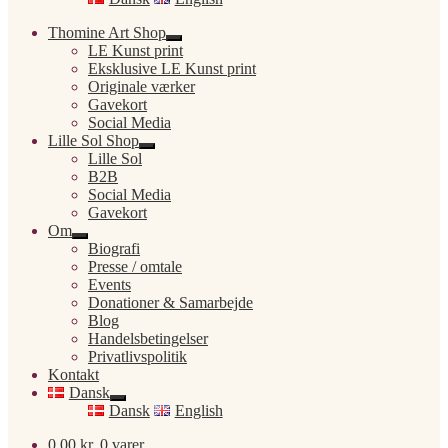
Thomine Art Shop
Udfold
LE Kunst print
undermenu
Eksklusive LE Kunst print
Originale værker
Gavekort
Social Media
Lille Sol Shop
Udfold
Lille Sol
undermenu
B2B
Social Media
Gavekort
Om
Udfold
Biografi
undermenu
Presse / omtale
Events
Donationer & Samarbejde
Blog
Handelsbetingelser
Privatlivspolitik
Kontakt
Dansk
Udfold
Dansk
English
undermenu
0,00
kr.
0 varer