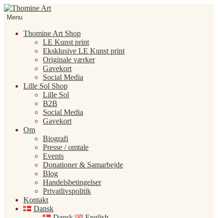
Spring
Spring
til
til
Menu
navigation
indhold
Thomine Art Shop
LE Kunst print
Eksklusive LE Kunst print
Originale værker
Gavekort
Social Media
Lille Sol Shop
Lille Sol
B2B
Social Media
Gavekort
Om
Biografi
Presse / omtale
Events
Donationer & Samarbejde
Blog
Handelsbetingelser
Privatlivspolitik
Kontakt
Dansk
Dansk
English