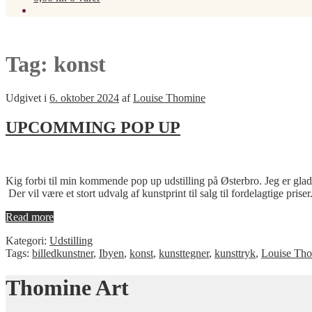
Tag:
konst
Udgivet i
6. oktober 2024
af
Louise Thomine
UPCOMMING POP UP
Kig forbi til min kommende pop up udstilling på Østerbro. Jeg er glad 
Der vil være et stort udvalg af kunstprint til salg til fordelagtige pris
Read more
Kategori:
Udstilling
Tags:
billedkunstner
,
Ibyen
,
konst
,
kunsttegner
,
kunsttryk
,
Louise Th
Thomine Art