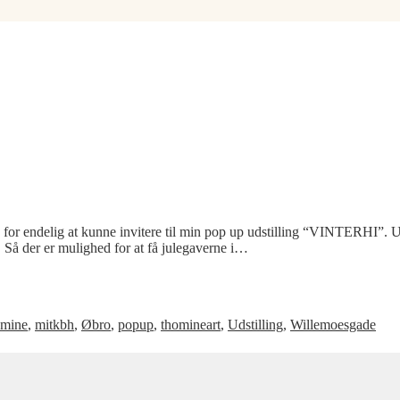
for endelig at kunne invitere til min pop up udstilling “VINTERHI”. Udst
er. Så der er mulighed for at få julegaverne i…
omine
,
mitkbh
,
Øbro
,
popup
,
thomineart
,
Udstilling
,
Willemoesgade