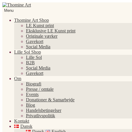
Spring
Spring
til
til
Menu
navigation
indhold
Thomine Art Shop
LE Kunst print
Eksklusive LE Kunst print
Originale værker
Gavekort
Social Media
Lille Sol Shop
Lille Sol
B2B
Social Media
Gavekort
Om
Biografi
Presse / omtale
Events
Donationer & Samarbejde
Blog
Handelsbetingelser
Privatlivspolitik
Kontakt
Dansk
Dansk
English