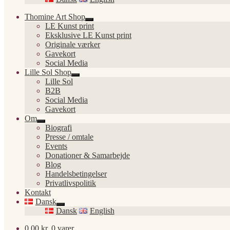
Thomine Art Shop
Udfold
LE Kunst print
undermenu
Eksklusive LE Kunst print
Originale værker
Gavekort
Social Media
Lille Sol Shop
Udfold
Lille Sol
undermenu
B2B
Social Media
Gavekort
Om
Udfold
Biografi
undermenu
Presse / omtale
Events
Donationer & Samarbejde
Blog
Handelsbetingelser
Privatlivspolitik
Kontakt
Dansk
Udfold
Dansk
English
undermenu
0,00
kr.
0 varer