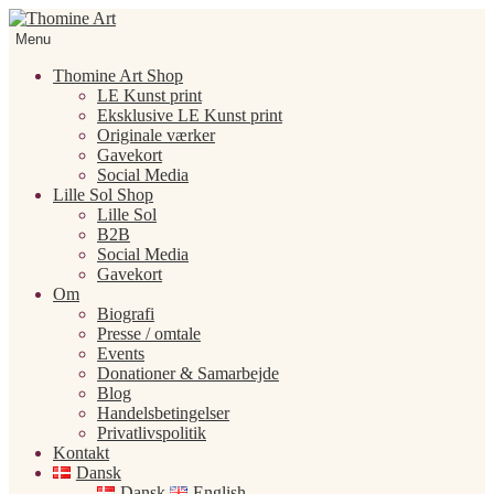
Spring
Spring
til
til
Menu
navigation
indhold
Thomine Art Shop
LE Kunst print
Eksklusive LE Kunst print
Originale værker
Gavekort
Social Media
Lille Sol Shop
Lille Sol
B2B
Social Media
Gavekort
Om
Biografi
Presse / omtale
Events
Donationer & Samarbejde
Blog
Handelsbetingelser
Privatlivspolitik
Kontakt
Dansk
Dansk
English