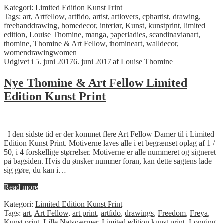
Kategori:
Limited Edition Kunst Print
Tags:
art
,
Artfellow
,
artfido
,
artist
,
artlovers
,
cphartist
,
drawing
,
freehanddrawing
,
homedecor
,
interiør
,
Kunst
,
kunstprint
,
limited
edition
,
Louise Thomine
,
manga
,
paperladies
,
scandinavianart
,
thomine
,
Thomine & Art Fellow
,
thomineart
,
walldecor
,
womendrawingwomen
Udgivet i
5. juni 2017
6. juni 2017
af
Louise Thomine
Nye Thomine & Art Fellow Limited
Edition Kunst Print
I den sidste tid er der kommet flere Art Fellow Damer til i Limited
Edition Kunst Print. Motiverne laves alle i et begrænset oplag af 1 /
50, i 4 forskellige størrelser. Motiverne er alle nummeret og signeret
på bagsiden. Hvis du ønsker nummer foran, kan dette sagtens lade
sig gøre, du kan i…
Read more
Kategori:
Limited Edition Kunst Print
Tags:
art
,
Art Fellow
,
art print
,
artfido
,
drawings
,
Freedom
,
Freya
,
Kunst print
,
Lille Natsværmer
,
Limited edition kunst print
,
Longing