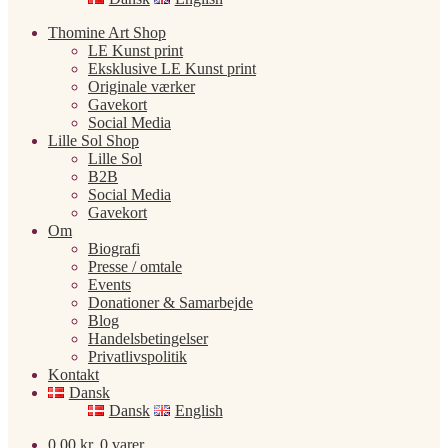
Thomine Art Shop
LE Kunst print
Eksklusive LE Kunst print
Originale værker
Gavekort
Social Media
Lille Sol Shop
Lille Sol
B2B
Social Media
Gavekort
Om
Biografi
Presse / omtale
Events
Donationer & Samarbejde
Blog
Handelsbetingelser
Privatlivspolitik
Kontakt
Dansk
Dansk
English
0,00
kr.
0 varer