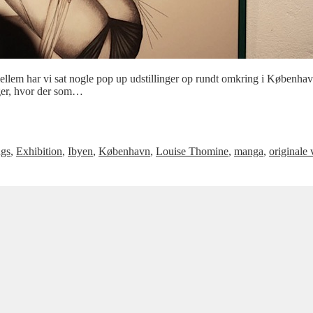
llem har vi sat nogle pop up udstillinger op rundt omkring i København
inger, hvor der som…
ngs
,
Exhibition
,
Ibyen
,
København
,
Louise Thomine
,
manga
,
originale