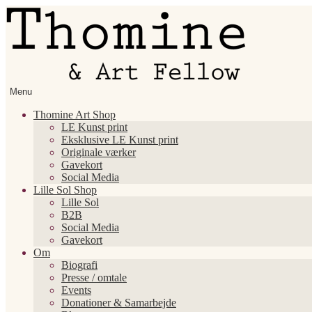
Spring
Spring
til
til
navigation
indhold
Menu
Thomine Art Shop
LE Kunst print
Eksklusive LE Kunst print
Originale værker
Gavekort
Social Media
Lille Sol Shop
Lille Sol
B2B
Social Media
Gavekort
Om
Biografi
Presse / omtale
Events
Donationer & Samarbejde