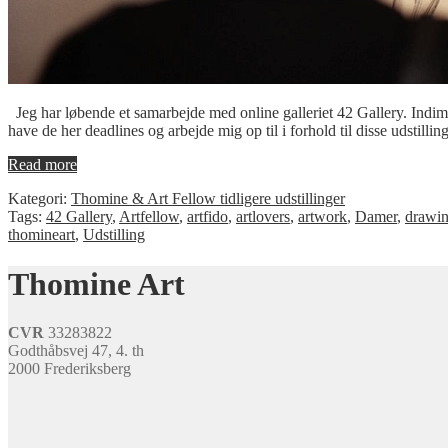
Jeg har løbende et samarbejde med online galleriet 42 Gallery. Indime
have de her deadlines og arbejde mig op til i forhold til disse udstill
Read more
Kategori:
Thomine & Art Fellow tidligere udstillinger
Tags:
42 Gallery
,
Artfellow
,
artfido
,
artlovers
,
artwork
,
Damer
,
drawi
thomineart
,
Udstilling
Thomine Art
CVR
33283822
Godthåbsvej 47, 4. th
2000 Frederiksberg