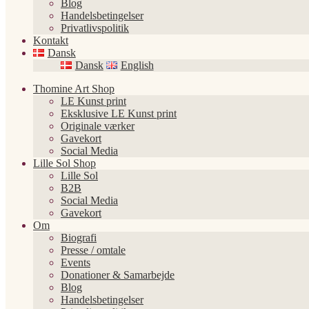
Blog
Handelsbetingelser
Privatlivspolitik
Kontakt
Dansk
Dansk
English
Thomine Art Shop
LE Kunst print
Eksklusive LE Kunst print
Originale værker
Gavekort
Social Media
Lille Sol Shop
Lille Sol
B2B
Social Media
Gavekort
Om
Biografi
Presse / omtale
Events
Donationer & Samarbejde
Blog
Handelsbetingelser