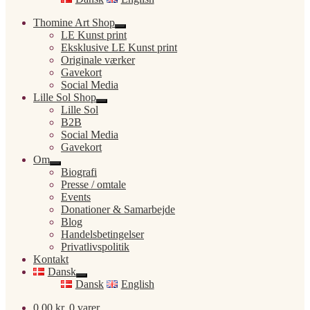
Thomine Art Shop
Udfold
LE Kunst print
undermenu
Eksklusive LE Kunst print
Originale værker
Gavekort
Social Media
Lille Sol Shop
Udfold
Lille Sol
undermenu
B2B
Social Media
Gavekort
Om
Udfold
Biografi
undermenu
Presse / omtale
Events
Donationer & Samarbejde
Blog
Handelsbetingelser
Privatlivspolitik
Kontakt
Dansk
Udfold
Dansk
English
undermenu
0,00
kr.
0 varer