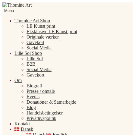
Spring
Spring
til
til
Menu
navigation
indhold
Thomine Art Shop
LE Kunst print
Eksklusive LE Kunst print
Originale værker
Gavekort
Social Media
Lille Sol Shop
Lille Sol
B2B
Social Media
Gavekort
Om
Biografi
Presse / omtale
Events
Donationer & Samarbejde
Blog
Handelsbetingelser
Privatlivspolitik
Kontakt
Dansk
Dansk
English