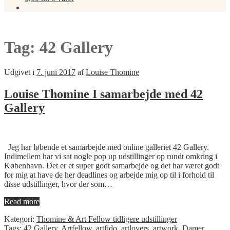
Tag:
42 Gallery
Udgivet i
7. juni 2017
af
Louise Thomine
Louise Thomine I samarbejde med 42
Gallery
Jeg har løbende et samarbejde med online galleriet 42 Gallery.
Indimellem har vi sat nogle pop up udstillinger op rundt omkring i
København. Det er et super godt samarbejde og det har været godt
for mig at have de her deadlines og arbejde mig op til i forhold til
disse udstillinger, hvor der som…
Read more
Kategori:
Thomine & Art Fellow tidligere udstillinger
Tags:
42 Gallery
,
Artfellow
,
artfido
,
artlovers
,
artwork
,
Damer
,