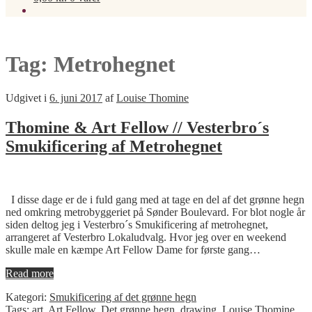
Tag:
Metrohegnet
Udgivet i
6. juni 2017
af
Louise Thomine
Thomine & Art Fellow // Vesterbro´s
Smukificering af Metrohegnet
I disse dage er de i fuld gang med at tage en del af det grønne hegn
ned omkring metrobyggeriet på Sønder Boulevard. For blot nogle år
siden deltog jeg i Vesterbro´s Smukificering af metrohegnet,
arrangeret af Vesterbro Lokaludvalg. Hvor jeg over en weekend
skulle male en kæmpe Art Fellow Dame for første gang…
Read more
Kategori:
Smukificering af det grønne hegn
Tags:
art
,
Art Fellow
,
Det grønne hegn
,
drawing
,
Louise Thomine
,