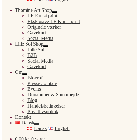
Thomine Art Shop
Udfold
LE Kunst print
undermenu
Eksklusive LE Kunst print
Originale værker
Gavekort
Social Media
Lille Sol Shop
Udfold
Lille Sol
undermenu
B2B
Social Media
Gavekort
Om
Udfold
Biografi
undermenu
Presse / omtale
Events
Donationer & Samarbejde
Blog
Handelsbetingelser
Privatlivspolitik
Kontakt
Dansk
Udfold
Dansk
English
undermenu
0,00
kr.
0 varer