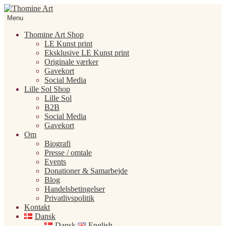
Spring
Spring
til
til
Menu
navigation
indhold
Thomine Art Shop
LE Kunst print
Eksklusive LE Kunst print
Originale værker
Gavekort
Social Media
Lille Sol Shop
Lille Sol
B2B
Social Media
Gavekort
Om
Biografi
Presse / omtale
Events
Donationer & Samarbejde
Blog
Handelsbetingelser
Privatlivspolitik
Kontakt
Dansk
Dansk
English