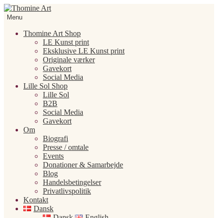
Spring
Spring
til
til
Menu
navigation
indhold
Thomine Art Shop
LE Kunst print
Eksklusive LE Kunst print
Originale værker
Gavekort
Social Media
Lille Sol Shop
Lille Sol
B2B
Social Media
Gavekort
Om
Biografi
Presse / omtale
Events
Donationer & Samarbejde
Blog
Handelsbetingelser
Privatlivspolitik
Kontakt
Dansk
Dansk
English