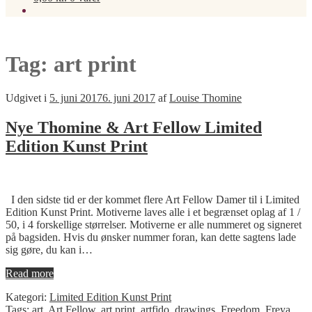
Tag:
art print
Udgivet i
5. juni 2017
6. juni 2017
af
Louise Thomine
Nye Thomine & Art Fellow Limited
Edition Kunst Print
I den sidste tid er der kommet flere Art Fellow Damer til i Limited
Edition Kunst Print. Motiverne laves alle i et begrænset oplag af 1 /
50, i 4 forskellige størrelser. Motiverne er alle nummeret og signeret
på bagsiden. Hvis du ønsker nummer foran, kan dette sagtens lade
sig gøre, du kan i…
Read more
Kategori:
Limited Edition Kunst Print
Tags:
art
,
Art Fellow
,
art print
,
artfido
,
drawings
,
Freedom
,
Freya
,