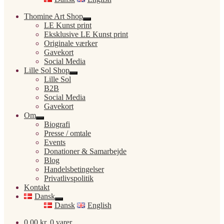
Thomine Art Shop
Udfold
LE Kunst print
undermenu
Eksklusive LE Kunst print
Originale værker
Gavekort
Social Media
Lille Sol Shop
Udfold
Lille Sol
undermenu
B2B
Social Media
Gavekort
Om
Udfold
Biografi
undermenu
Presse / omtale
Events
Donationer & Samarbejde
Blog
Handelsbetingelser
Privatlivspolitik
Kontakt
Dansk
Udfold
Dansk
English
undermenu
0,00
kr.
0 varer