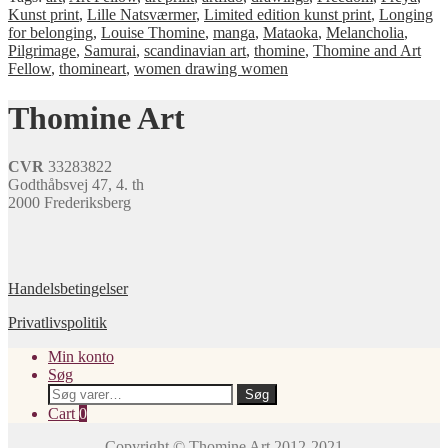
Kunst print
,
Lille Natsværmer
,
Limited edition kunst print
,
Longing
for belonging
,
Louise Thomine
,
manga
,
Mataoka
,
Melancholia
,
Pilgrimage
,
Samurai
,
scandinavian art
,
thomine
,
Thomine and Art
Fellow
,
thomineart
,
women drawing women
Thomine Art
CVR
33283822
Godthåbsvej 47, 4. th
2000 Frederiksberg
Handelsbetingelser
Privatlivspolitik
Min konto
Søg
Søg
Søg
efter:
Cart
0