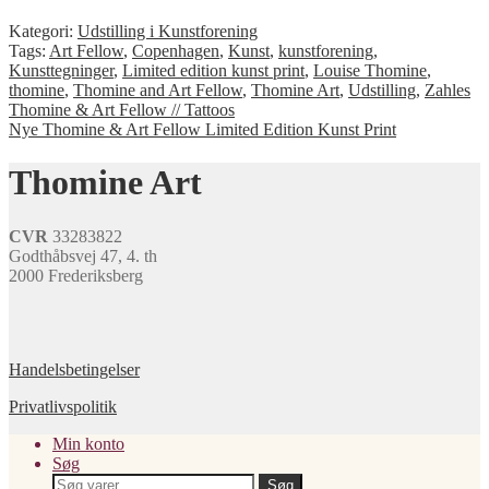
Kategori:
Udstilling i Kunstforening
Tags:
Art Fellow
,
Copenhagen
,
Kunst
,
kunstforening
,
Kunsttegninger
,
Limited edition kunst print
,
Louise Thomine
,
thomine
,
Thomine and Art Fellow
,
Thomine Art
,
Udstilling
,
Zahles
Indlægsnavigation
Forrige
Thomine & Art Fellow // Tattoos
indlæg:
Næste
Nye Thomine & Art Fellow Limited Edition Kunst Print
indlæg:
Thomine Art
CVR
33283822
Godthåbsvej 47, 4. th
2000 Frederiksberg
Handelsbetingelser
Privatlivspolitik
Min konto
Søg
Søg
Søg