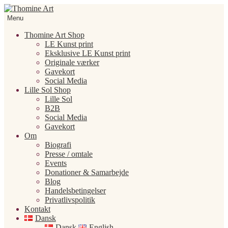
Spring
Spring
til
til
Menu
navigation
indhold
Thomine Art Shop
LE Kunst print
Eksklusive LE Kunst print
Originale værker
Gavekort
Social Media
Lille Sol Shop
Lille Sol
B2B
Social Media
Gavekort
Om
Biografi
Presse / omtale
Events
Donationer & Samarbejde
Blog
Handelsbetingelser
Privatlivspolitik
Kontakt
Dansk
Dansk
English