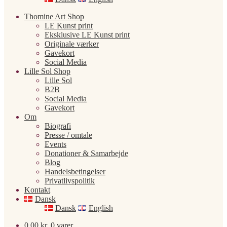
Thomine Art Shop
LE Kunst print
Eksklusive LE Kunst print
Originale værker
Gavekort
Social Media
Lille Sol Shop
Lille Sol
B2B
Social Media
Gavekort
Om
Biografi
Presse / omtale
Events
Donationer & Samarbejde
Blog
Handelsbetingelser
Privatlivspolitik
Kontakt
Dansk
Dansk
English
0,00
kr.
0 varer