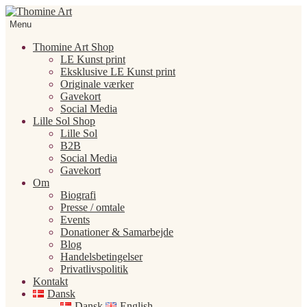
Spring
Spring
til
til
Menu
navigation
indhold
Thomine Art Shop
LE Kunst print
Eksklusive LE Kunst print
Originale værker
Gavekort
Social Media
Lille Sol Shop
Lille Sol
B2B
Social Media
Gavekort
Om
Biografi
Presse / omtale
Events
Donationer & Samarbejde
Blog
Handelsbetingelser
Privatlivspolitik
Kontakt
Dansk
Dansk
English