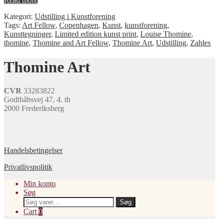
Kategori:
Udstilling i Kunstforening
Tags:
Art Fellow
,
Copenhagen
,
Kunst
,
kunstforening
,
Kunsttegninger
,
Limited edition kunst print
,
Louise Thomine
,
thomine
,
Thomine and Art Fellow
,
Thomine Art
,
Udstilling
,
Zahles
Thomine Art
CVR
33283822
Godthåbsvej 47, 4. th
2000 Frederiksberg
Handelsbetingelser
Privatlivspolitik
Min konto
Søg
Søg
Søg
efter:
Cart
0