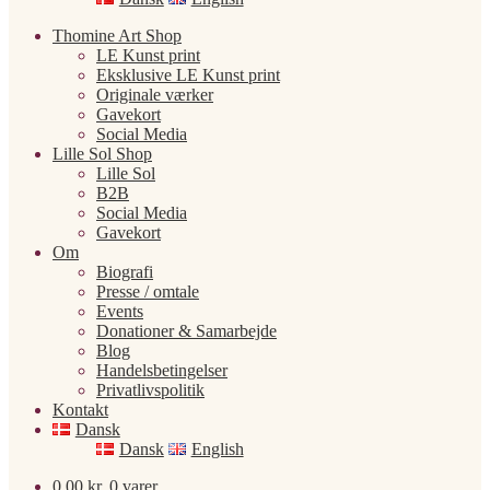
Thomine Art Shop
LE Kunst print
Eksklusive LE Kunst print
Originale værker
Gavekort
Social Media
Lille Sol Shop
Lille Sol
B2B
Social Media
Gavekort
Om
Biografi
Presse / omtale
Events
Donationer & Samarbejde
Blog
Handelsbetingelser
Privatlivspolitik
Kontakt
Dansk
Dansk
English
0,00
kr.
0 varer