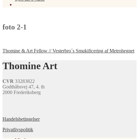
foto 2-1
Indlægsnavigation
Forrige
Thomine & Art Fellow // Vesterbro´s Smukificering af Metrohegnet
indlæg:
Thomine Art
CVR
33283822
Godthåbsvej 47, 4. th
2000 Frederiksberg
Handelsbetingelser
Privatlivspolitik