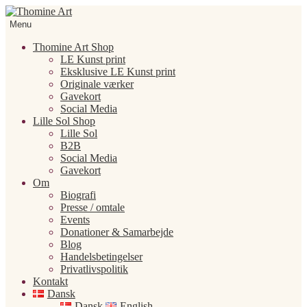
Spring
Spring
til
til
Menu
navigation
indhold
Thomine Art Shop
LE Kunst print
Eksklusive LE Kunst print
Originale værker
Gavekort
Social Media
Lille Sol Shop
Lille Sol
B2B
Social Media
Gavekort
Om
Biografi
Presse / omtale
Events
Donationer & Samarbejde
Blog
Handelsbetingelser
Privatlivspolitik
Kontakt
Dansk
Dansk
English