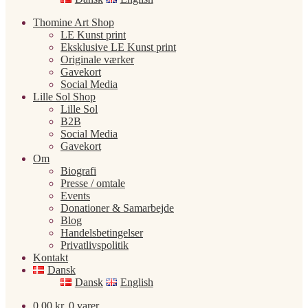
Thomine Art Shop
LE Kunst print
Eksklusive LE Kunst print
Originale værker
Gavekort
Social Media
Lille Sol Shop
Lille Sol
B2B
Social Media
Gavekort
Om
Biografi
Presse / omtale
Events
Donationer & Samarbejde
Blog
Handelsbetingelser
Privatlivspolitik
Kontakt
Dansk
Dansk
English
0,00
kr.
0 varer