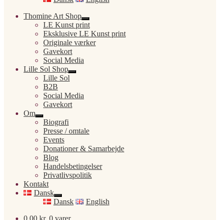
Thomine Art Shop
Udfold
LE Kunst print
undermenu
Eksklusive LE Kunst print
Originale værker
Gavekort
Social Media
Lille Sol Shop
Udfold
Lille Sol
undermenu
B2B
Social Media
Gavekort
Om
Udfold
Biografi
undermenu
Presse / omtale
Events
Donationer & Samarbejde
Blog
Handelsbetingelser
Privatlivspolitik
Kontakt
Dansk
Udfold
Dansk
English
undermenu
0,00
kr.
0 varer