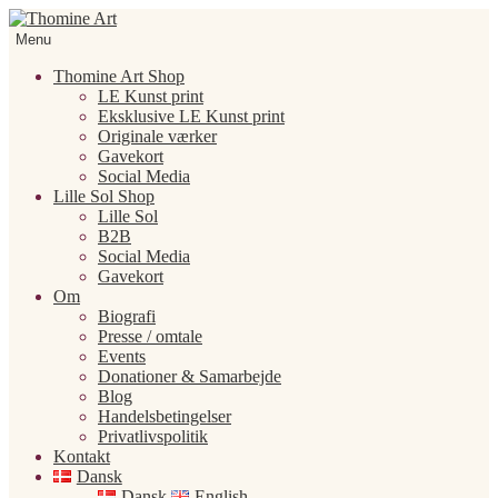
Spring
Spring
til
til
Menu
navigation
indhold
Thomine Art Shop
LE Kunst print
Eksklusive LE Kunst print
Originale værker
Gavekort
Social Media
Lille Sol Shop
Lille Sol
B2B
Social Media
Gavekort
Om
Biografi
Presse / omtale
Events
Donationer & Samarbejde
Blog
Handelsbetingelser
Privatlivspolitik
Kontakt
Dansk
Dansk
English