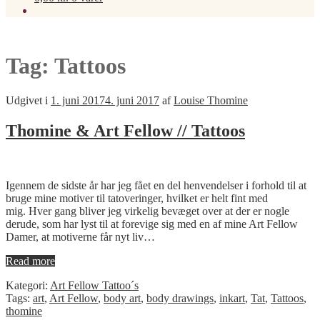
Tag:
Tattoos
Udgivet i
1. juni 2017
4. juni 2017
af
Louise Thomine
Thomine & Art Fellow // Tattoos
Igennem de sidste år har jeg fået en del henvendelser i forhold til at
bruge mine motiver til tatoveringer, hvilket er helt fint med
mig. Hver gang bliver jeg virkelig bevæget over at der er nogle
derude, som har lyst til at forevige sig med en af mine Art Fellow
Damer, at motiverne får nyt liv…
Read more
Kategori:
Art Fellow Tattoo´s
Tags:
art
,
Art Fellow
,
body art
,
body drawings
,
inkart
,
Tat
,
Tattoos
,
thomine