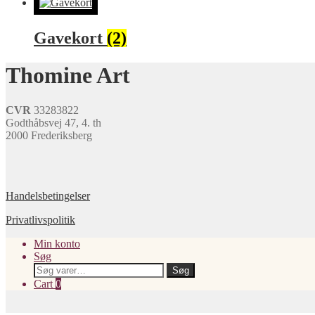
Gavekort
(2)
Thomine Art
CVR
33283822
Godthåbsvej 47, 4. th
2000 Frederiksberg
Handelsbetingelser
Privatlivspolitik
Min konto
Søg
Søg
Søg
efter:
Cart
0