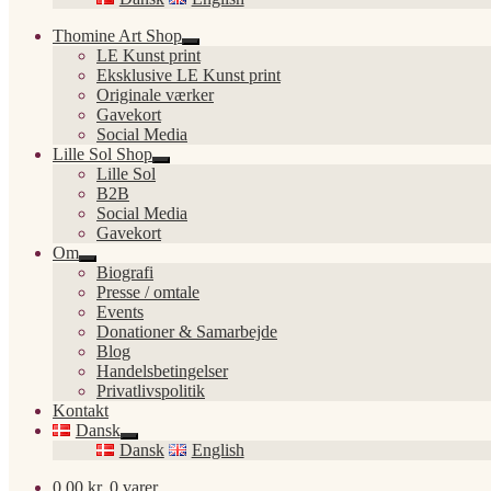
Thomine Art Shop
Udfold
LE Kunst print
undermenu
Eksklusive LE Kunst print
Originale værker
Gavekort
Social Media
Lille Sol Shop
Udfold
Lille Sol
undermenu
B2B
Social Media
Gavekort
Om
Udfold
Biografi
undermenu
Presse / omtale
Events
Donationer & Samarbejde
Blog
Handelsbetingelser
Privatlivspolitik
Kontakt
Dansk
Udfold
Dansk
English
undermenu
0,00
kr.
0 varer