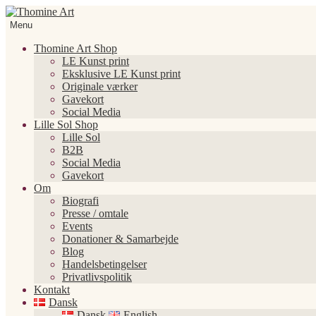
Spring
Spring
til
til
Menu
navigation
indhold
Thomine Art Shop
LE Kunst print
Eksklusive LE Kunst print
Originale værker
Gavekort
Social Media
Lille Sol Shop
Lille Sol
B2B
Social Media
Gavekort
Om
Biografi
Presse / omtale
Events
Donationer & Samarbejde
Blog
Handelsbetingelser
Privatlivspolitik
Kontakt
Dansk
Dansk
English