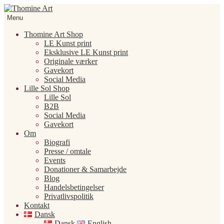
Spring
Spring
til
til
Menu
navigation
indhold
Thomine Art Shop
LE Kunst print
Eksklusive LE Kunst print
Originale værker
Gavekort
Social Media
Lille Sol Shop
Lille Sol
B2B
Social Media
Gavekort
Om
Biografi
Presse / omtale
Events
Donationer & Samarbejde
Blog
Handelsbetingelser
Privatlivspolitik
Kontakt
Dansk
Dansk
English