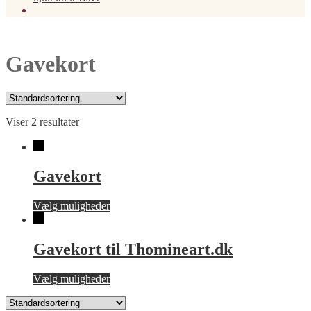
Gavekort
Viser 2 resultater
Gavekort
Dette
Vælg muligheder
vare
har
flere
Gavekort til Thomineart.dk
varianter.
Mulighederne
Dette
Vælg muligheder
kan
vare
vælges
har
på