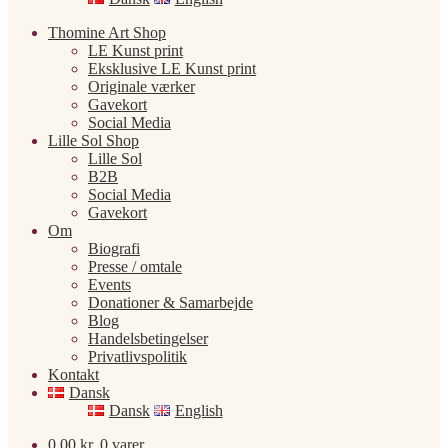
Thomine Art Shop
LE Kunst print
Eksklusive LE Kunst print
Originale værker
Gavekort
Social Media
Lille Sol Shop
Lille Sol
B2B
Social Media
Gavekort
Om
Biografi
Presse / omtale
Events
Donationer & Samarbejde
Blog
Handelsbetingelser
Privatlivspolitik
Kontakt
Dansk
Dansk
English
0,00
kr.
0 varer