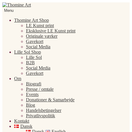
Spring
Spring
til
til
Menu
navigation
indhold
Thomine Art Shop
LE Kunst print
Eksklusive LE Kunst print
Originale værker
Gavekort
Social Media
Lille Sol Shop
Lille Sol
B2B
Social Media
Gavekort
Om
Biografi
Presse / omtale
Events
Donationer & Samarbejde
Blog
Handelsbetingelser
Privatlivspolitik
Kontakt
Dansk
Dansk
English