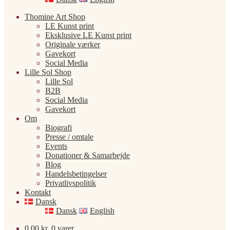
Thomine Art Shop
LE Kunst print
Eksklusive LE Kunst print
Originale værker
Gavekort
Social Media
Lille Sol Shop
Lille Sol
B2B
Social Media
Gavekort
Om
Biografi
Presse / omtale
Events
Donationer & Samarbejde
Blog
Handelsbetingelser
Privatlivspolitik
Kontakt
Dansk
Dansk
English
0,00
kr.
0 varer